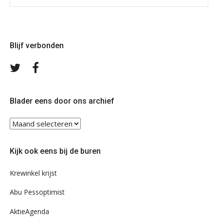
Blijf verbonden
Volg
Volg
ons
ons
op
op
Twitter
Facebook
Blader eens door ons archief
Blader
eens
door
Kijk ook eens bij de buren
ons
archief
Krewinkel krijst
Abu Pessoptimist
AktieAgenda