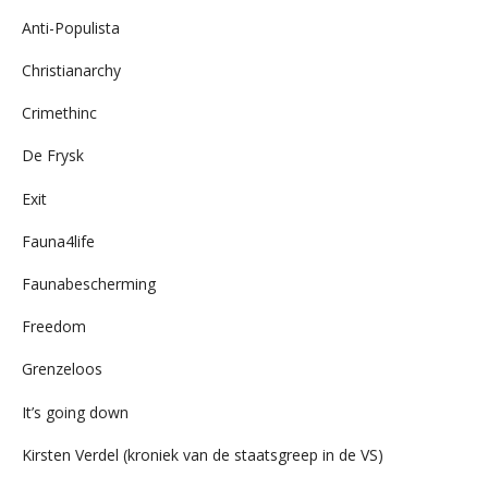
Anti-Populista
Christianarchy
Crimethinc
De Frysk
Exit
Fauna4life
Faunabescherming
Freedom
Grenzeloos
It’s going down
Kirsten Verdel (kroniek van de staatsgreep in de VS)