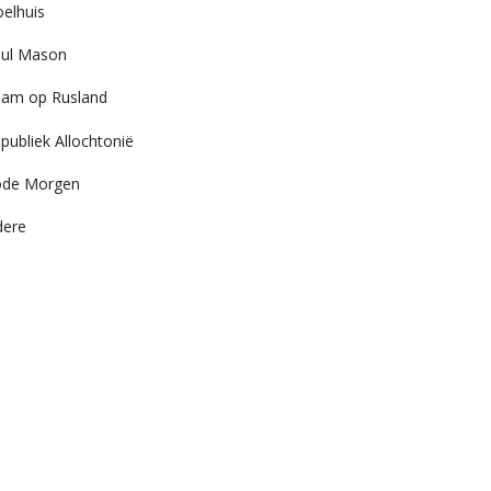
elhuis
ul Mason
am op Rusland
publiek Allochtonië
ode Morgen
dere