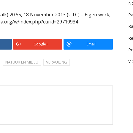
No
(talk) 20:55, 18 November 2013 (UTC) – Eigen werk,
Pa
ia.org/w/index.php?curid=29710934
Ra
Re
Google+
Email
R
Vi
NATUUR EN MILIEU
VERVUILING