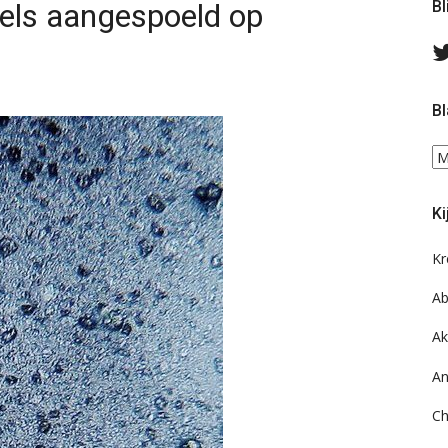
rels aangespoeld op
Bl
Bl
Bl
ee
do
Ki
on
ar
Kr
Ab
Ak
An
Ch