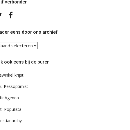
ijf verbonden
Volg
Volg
ons
ons
op
op
Twitter
Facebook
ader eens door ons archief
ader
ns
or
jk ook eens bij de buren
s
chief
ewinkel krijst
u Pessoptimist
tieAgenda
ti-Populista
ristianarchy