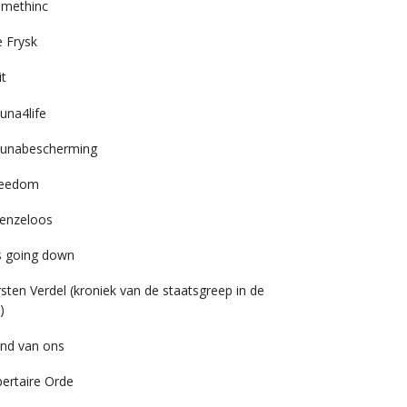
imethinc
 Frysk
it
una4life
unabescherming
reedom
enzeloos
’s going down
rsten Verdel (kroniek van de staatsgreep in de
)
nd van ons
bertaire Orde