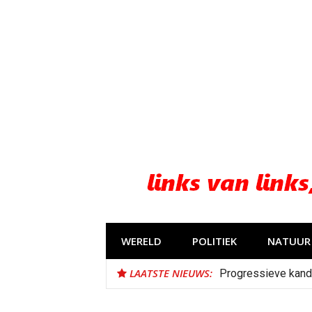
Naar
de
inhoud
springen
WERELD
POLITIEK
NATUUR 
LAATSTE NIEUWS:
Progressieve kand