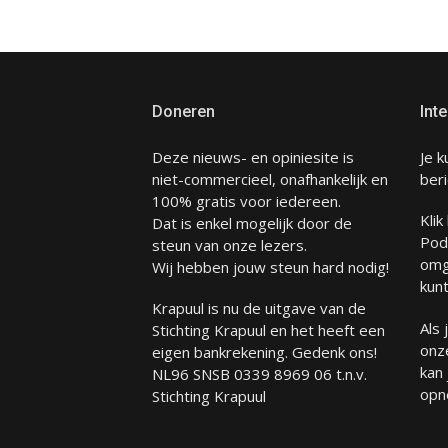
Doneren
Inte
Deze nieuws- en opiniesite is
Je k
niet-commercieel, onafhankelijk en
beri
100% gratis voor iedereen.
Klik
Dat is enkel mogelijk door de
Pod
steun van onze lezers.
omg
Wij hebben jouw steun hard nodig!
kunt
Krapuul is nu de uitgave van de
Als
Stichting Krapuul en het heeft een
onze
eigen bankrekening. Gedenk ons!
kan
NL96 SNSB 0339 8969 06 t.n.v.
opn
Stichting Krapuul