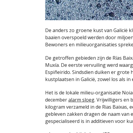
De anders zo groene kust van Galicië k
baaien overspoeld werden door miljoenen 
Bewoners en milieuorganisaties spreke
De getroffen gebieden zijn de Rías Bai
Muxía. De eerste vervuiling werd waa
Espiñeirido. Sindsdien duiken er grote 
kustplaatsen in Galicië, zowel los als in
Het is de lokale milieu-organisatie Noi
december
alarm sloeg
. Vrijwilligers e
kilogram verzameld in de Rias Baixas, ee
gebleven zakken dragen de naam van een
gespecialiseerd is in additieven voor ku