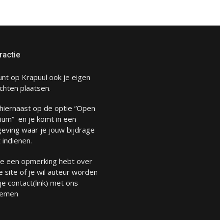
ractie
unt op Krapuul ook je eigen
chten plaatsen.
 hiernaast op de optie “Open
ium” en je komt in een
eving waar je jouw bijdrage
 indienen.
 je een opmerking hebt over
 site of je wil auteur worden
 je
contact
(link) met ons
emen