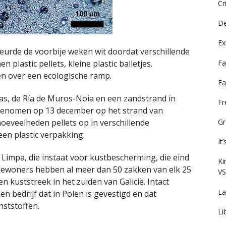
Cr
De
Ex
leurde de voorbije weken wit doordat verschillende
Fa
plastic pellets, kleine plastic balletjes.
n over een ecologische ramp.
Fa
xas, de Ría de Muros-Noia en een zandstrand in
F
rgenomen op 13 december op het strand van
hoeveelheden pellets op in verschillende
Gr
 een plastic verpakking.
It
a Limpa, die instaat voor kustbescherming, die eind
Ki
n bewoners hebben al meer dan 50 zakken van elk 25
VS
n kuststreek in het zuiden van Galicië. Intact
La
 bedrijf dat in Polen is gevestigd en dat
nststoffen.
Li