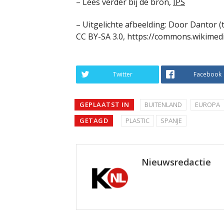
– Lees verder bij de bron,
IPS
– Uitgelichte afbeelding: Door Dantor 
CC BY-SA 3.0, https://commons.wikimed
Twitter
Facebook
GEPLAATST IN
BUITENLAND
EUROPA
GETAGD
PLASTIC
SPANJE
Nieuwsredactie