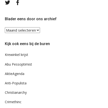
Volg
Volg
ons
ons
op
op
Twitter
Facebook
Blader eens door ons archief
Blader
eens
door
Kijk ook eens bij de buren
ons
archief
Krewinkel krijst
Abu Pessoptimist
AktieAgenda
Anti-Populista
Christianarchy
Crimethinc