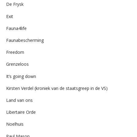
De Frysk
Exit
Fauna4life
Faunabescherming
Freedom
Grenzeloos
It’s going down
Kirsten Verdel (kroniek van de staatsgreep in de VS)
Land van ons
Libertaire Orde
Noelhuis
Paul Mason