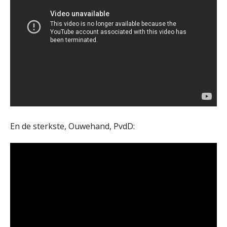
En de sterkste, Ouwehand, PvdD: