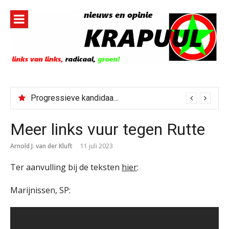
Naar
de
inhoud
springen
Progressieve kandidaat El-Sayed senaatskandidaat Michigan
Meer links vuur tegen Rutte
Arnold J. van der Kluft
11 juli 2023
Ter aanvulling bij de teksten
hier
:
Marijnissen, SP: