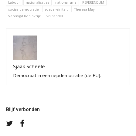
Labour
nationalisaties
nationalisme
REFERENDUM
sociaaldemocratie
soevereiniteit
Theresa May
Verenigd Koninkrijk
vrijhandel
Sjaak Scheele
Democraat in een nepdemocratie (de EU).
Blijf verbonden
Volg
Volg
ons
ons
op
op