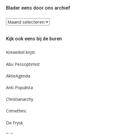
Twitter
Facebook
Blader eens door ons archief
Blader
eens
door
Kijk ook eens bij de buren
ons
archief
Krewinkel krijst
Abu Pessoptimist
AktieAgenda
Anti-Populista
Christianarchy
Crimethinc
De Frysk