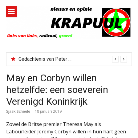
Naar
de
inhoud
springen
Gedachtenis van Peter Faber
May en Corbyn willen
hetzelfde: een soeverein
Verenigd Koninkrijk
Sjaak Scheele
18 januari 2019
Zowel de Britse premier Theresa May als
Labourleider Jeremy Corbyn willen in hun hart geen