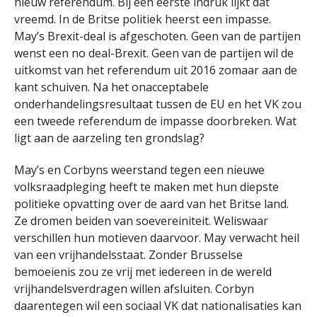
nieuw referendum. Bij een eerste indruk lijkt dat
vreemd. In de Britse politiek heerst een impasse.
May’s Brexit-deal is afgeschoten. Geen van de partijen
wenst een no deal-Brexit. Geen van de partijen wil de
uitkomst van het referendum uit 2016 zomaar aan de
kant schuiven. Na het onacceptabele
onderhandelingsresultaat tussen de EU en het VK zou
een tweede referendum de impasse doorbreken. Wat
ligt aan de aarzeling ten grondslag?
May’s en Corbyns weerstand tegen een nieuwe
volksraadpleging heeft te maken met hun diepste
politieke opvatting over de aard van het Britse land.
Ze dromen beiden van soevereiniteit. Weliswaar
verschillen hun motieven daarvoor. May verwacht heil
van een vrijhandelsstaat. Zonder Brusselse
bemoeienis zou ze vrij met iedereen in de wereld
vrijhandelsverdragen willen afsluiten. Corbyn
daarentegen wil een sociaal VK dat nationalisaties kan