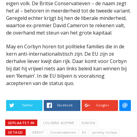
eigen volk. De Britse Conservatieven – de naam zegt
het al – behoren in meerderheid tot de tweede variant.
Geregeld echter krijgt bij hen de liberale minderheid,
waartoe ex-premier David Cameron te rekenen valt,
de overhand met steun van het grote kapitaal.
May en Corbyn horen tot politieke families die in de
kern anti-internationalistisch zijn. De EU zijn ze
derhalve liever kwijt dan rijk. Daar komt voor Corbyn
bij dat hij vrijwel niets aan links beleid kan winnen bij
een ‘Remain’. In de EU blijven is vooralsnog
accepteren van de status quo.
Twitter
Facebook
Google+
GEPLAATST IN
COLUMNS &OPINIE
EUROPA
GETAGD
BREXIT
Conservatieven
EU
Jeremy Corbyn