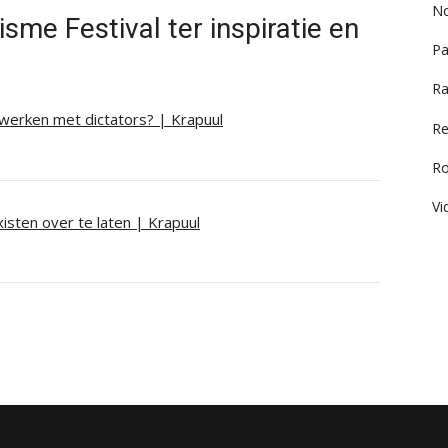
No
sme Festival ter inspiratie en
Pa
Ra
werken met dictators? | Krapuul
Re
R
Vi
isten over te laten | Krapuul