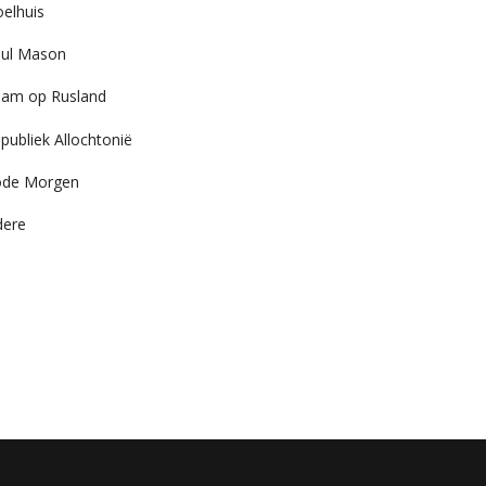
elhuis
ul Mason
am op Rusland
publiek Allochtonië
ode Morgen
dere