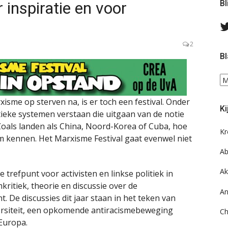
 inspiratie en voor
Bl
2
Bl
Bl
ee
do
isme op sterven na, is er toch een festival. Onder
Ki
on
ieke systemen verstaan die uitgaan van de notie
ar
. Zoals landen als China, Noord-Korea of Cuba, hoe
Kr
em kennen. Het Marxisme Festival gaat evenwel niet
Ab
Ak
e trefpunt voor activisten en linkse politiek in
ritiek, theorie en discussie over de
An
 De discussies dit jaar staan in het teken van
versiteit, een opkomende antiracismebeweging
Ch
 Europa.