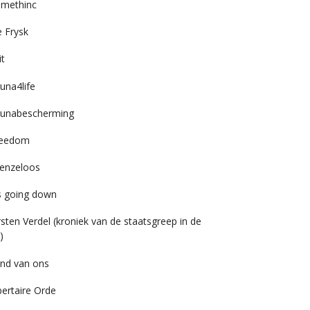
imethinc
 Frysk
it
una4life
unabescherming
reedom
enzeloos
’s going down
rsten Verdel (kroniek van de staatsgreep in de
)
nd van ons
bertaire Orde