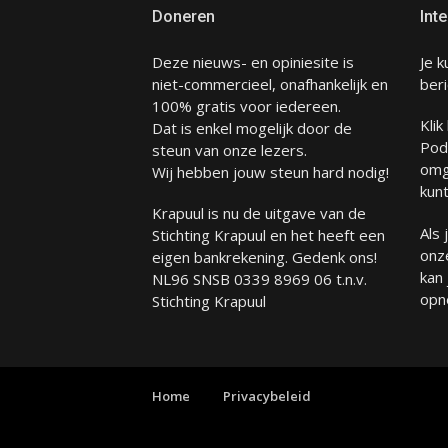
Doneren
Inte
Deze nieuws- en opiniesite is
Je k
niet-commercieel, onafhankelijk en
beri
100% gratis voor iedereen.
Klik
Dat is enkel mogelijk door de
Pod
steun van onze lezers.
omg
Wij hebben jouw steun hard nodig!
kunt
Krapuul is nu de uitgave van de
Als
Stichting Krapuul en het heeft een
onze
eigen bankrekening. Gedenk ons!
kan
NL96 SNSB 0339 8969 06 t.n.v.
opn
Stichting Krapuul
Home
Privacybeleid