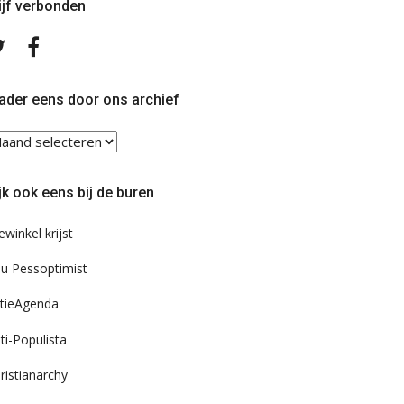
ijf verbonden
Volg
Volg
ons
ons
op
op
Twitter
Facebook
ader eens door ons archief
ader
ns
or
jk ook eens bij de buren
s
chief
ewinkel krijst
u Pessoptimist
tieAgenda
ti-Populista
ristianarchy