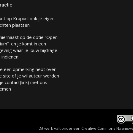
ractie
unt op Krapuul ook je eigen
chten plaatsen.
 hiernaast op de optie “Open
ium” en je komt in een
eving waar je jouw bijdrage
 indienen.
 je een opmerking hebt over
 site of je wil auteur worden
 je
contact
(link) met ons
emen
Dit werk valt onder een
Creative Commons Naamsverme