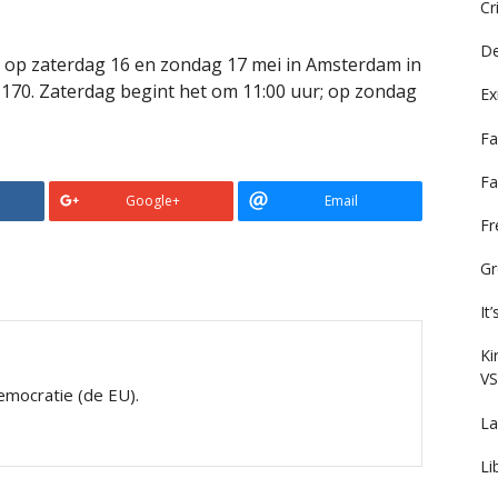
Cr
De
s op zaterdag 16 en zondag 17 mei in Amsterdam in
170. Zaterdag begint het om 11:00 uur; op zondag
Ex
Fa
Fa
Google+
Email
F
Gr
It
Ki
VS
mocratie (de EU).
La
Li