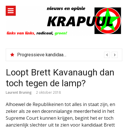
Naar
de
inhoud
springen
Progressieve kandidaat El-Sayed senaatskandidaat Michigan
Loopt Brett Kavanaugh dan
toch tegen de lamp?
Laurent Bruning
2 oktober 2018
Alhoewel de Republikeinen tot alles in staat zijn, en
zeker als ze een decennialange meerderheid in het
Supreme Court kunnen krijgen, begint het er toch
aanzienlijk slechter uit te zien voor kandidaat Brett