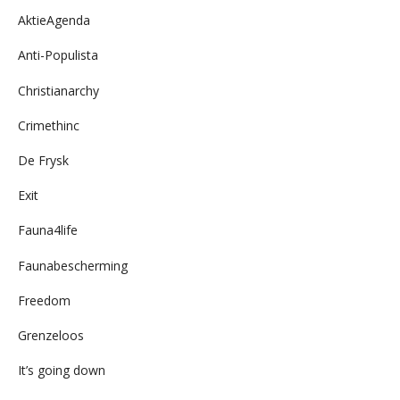
AktieAgenda
Anti-Populista
Christianarchy
Crimethinc
De Frysk
Exit
Fauna4life
Faunabescherming
Freedom
Grenzeloos
It’s going down