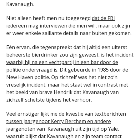
Kavanaugh.
Niet alleen heeft men nu toegezegd
dat de FBI
iedereen mag interviewen die men wil
, maar ook zijn
er weer enkele saillante details naar buiten gekomen.
Eén ervan, die tegenspreekt dat hij altijd een uiterst
beheerste bierdrinker zou zijn geweest, is
het incident
waarbij hij na een vechtpartij in een bar door de
politie ondervraagd is
. Dit gebeurde in 1985 door de
New Haven politie. Op zichzelf was het niet zo’n
vreselijk incident, maar het staat wel in contrast met
het beeld van brave Hendrik dat Kavanaugh van
zichzelf schetste tijdens het verhoor.
Veel ernstiger lijkt me de kwestie van
textberichten
tussen jaargenoot Kerry Berchem en andere
jaargenoten van Kavanaugh uit zijn tijd op Yale
,
waaruit blijkt dat Kavanaugh en zijn team contact