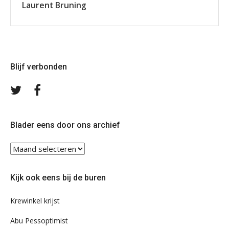
Laurent Bruning
Blijf verbonden
Volg
Volg
ons
ons
op
op
Twitter
Facebook
Blader eens door ons archief
Blader
eens
door
Kijk ook eens bij de buren
ons
archief
Krewinkel krijst
Abu Pessoptimist