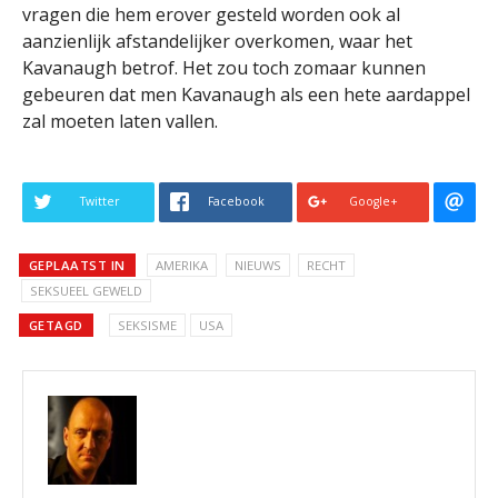
vragen die hem erover gesteld worden ook al
aanzienlijk afstandelijker overkomen, waar het
Kavanaugh betrof. Het zou toch zomaar kunnen
gebeuren dat men Kavanaugh als een hete aardappel
zal moeten laten vallen.
Twitter
Facebook
Google+
GEPLAATST IN
AMERIKA
NIEUWS
RECHT
SEKSUEEL GEWELD
GETAGD
SEKSISME
USA