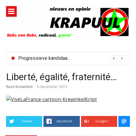
Naar
de
inhoud
springen
Progressieve kandidaat El-Sayed senaatskandidaat Michigan
Liberté, égalité, fraternité…
René Krewinkel
8 december 2015
Twitter
Facebook
Google+