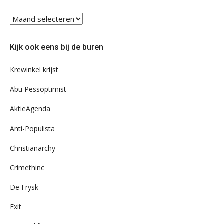
Blader
eens
door
Kijk ook eens bij de buren
ons
archief
Krewinkel krijst
Abu Pessoptimist
AktieAgenda
Anti-Populista
Christianarchy
Crimethinc
De Frysk
Exit