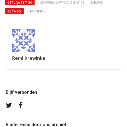
GEPLAATST IN
GRAPPEN/CARTOONS/SATIRE
NIEUWS
GETAGD
FRANKRIJK
René Krewinkel
Blijf verbonden
Volg
Volg
ons
ons
op
op
Twitter
Facebook
Blader eens door ons archief