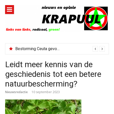
Naar
de
inhoud
springen
Bestorming Ceuta gevolg van op sociale media verspreide hoax?
Leidt meer kennis van de
geschiedenis tot een betere
natuurbescherming?
Nieuwsredactie
10 september 2023