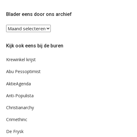
op
op
Twitter
Facebook
Blader eens door ons archief
Blader
eens
door
Kijk ook eens bij de buren
ons
archief
Krewinkel krijst
Abu Pessoptimist
AktieAgenda
Anti-Populista
Christianarchy
Crimethinc
De Frysk