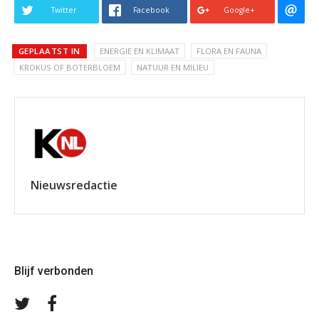
Twitter
Facebook
Google+
GEPLAATST IN
ENERGIE EN KLIMAAT
FLORA EN FAUNA
KROKUS OF BOTERBLOEM
NATUUR EN MILIEU
Nieuwsredactie
Blijf verbonden
Volg
Volg
ons
ons