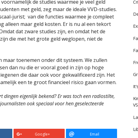
 voornamelijk de studies waarmee je veel geld
Cr
udenten met geld, zeg maar de ideale VVD-studies.
De
caal-jurist; van die functies waarmee je compleet
 alleen maar geld kosten. Er is nu al een tekort
Ex
mdat dat zware studies zijn, en omdat het de
Fa
jn die met het grote geld weglopen, niet de
Fa
een maar toenemen onder dit systeem. We zullen
F
n dan nu die er vooral goed in zijn op hoge
Gr
diegenen die daar ook voor gekwalificeerd zijn. Het
melijk een te groot financieel risico gaan vormen.
It
 dingen eigenlijk bekend? Er was toch een radiostilte,
Ki
 journalisten ook speciaal voor hen geselecteerde
VS
La
Li
Google+
Email