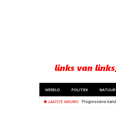
Naar
de
inhoud
springen
WERELD
POLITIEK
NATUUR 
LAATSTE NIEUWS:
Progressieve kand