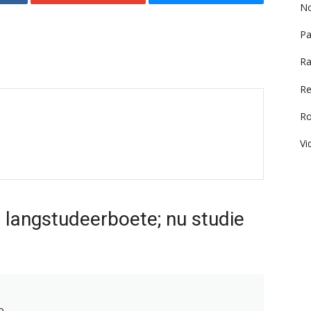
No
Pa
Ra
Re
R
Vi
 langstudeerboete; nu studie
0