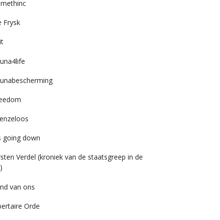
imethinc
 Frysk
it
una4life
unabescherming
reedom
enzeloos
’s going down
rsten Verdel (kroniek van de staatsgreep in de
)
nd van ons
bertaire Orde