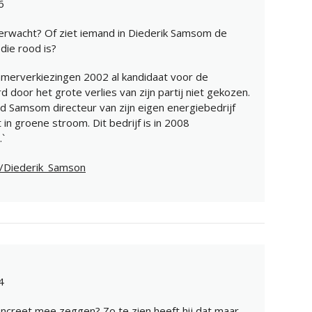
6
erwacht? Of ziet iemand in Diederik Samsom de
ie rood is?
amerverkiezingen 2002 al kandidaat voor de
oor het grote verlies van zijn partij niet gekozen.
 Samsom directeur van zijn eigen energiebedrijf
 in groene stroom. Dit bedrijf is in 2008
`
ki/Diederik_Samson
4
oncreet mee zeggen? Zo te zien heeft hij dat maar