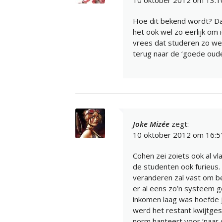
Hoe dit bekend wordt? Da
het ook wel zo eerlijk om 
vrees dat studeren zo wee
terug naar de ‘goede oude
Joke Mizée
zegt:
10 oktober 2012 om 16:5
Cohen zei zoiets ook al v
de studenten ook furieus. 
veranderen zal vast om bez
er al eens zo’n systeem g
inkomen laag was hoefde je
werd het restant kwijtgesc
norm hanteert voor ‘naar 