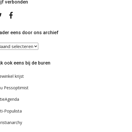
ijf verbonden
Volg
Volg
ons
ons
op
op
Twitter
Facebook
ader eens door ons archief
ader
ns
or
jk ook eens bij de buren
s
chief
ewinkel krijst
u Pessoptimist
tieAgenda
ti-Populista
ristianarchy