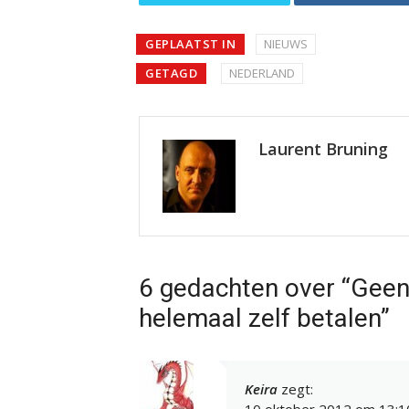
GEPLAATST IN
NIEUWS
GETAGD
NEDERLAND
Laurent Bruning
6 gedachten over “Geen
helemaal zelf betalen”
Keira
zegt:
10 oktober 2012 om 13:1