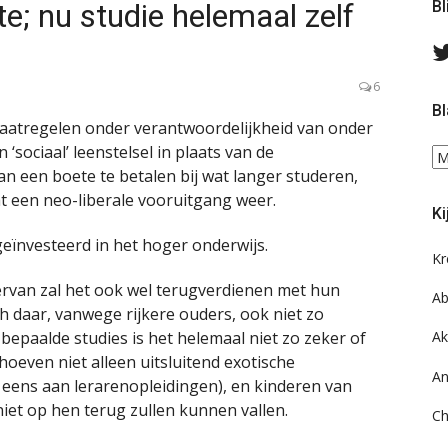
e; nu studie helemaal zelf
Bl
6
Bl
maatregelen onder verantwoordelijkheid van onder
n ‘sociaal’ leenstelsel in plaats van de
Bl
van een boete te betalen bij wat langer studeren,
ee
do
Wat een neo-liberale vooruitgang weer.
Ki
on
ar
geïnvesteerd in het hoger onderwijs.
Kr
 ervan zal het ook wel terugverdienen met hun
Ab
ch daar, vanwege rijkere ouders, ook niet zo
bepaalde studies is het helemaal niet zo zeker of
Ak
 hoeven niet alleen uitsluitend exotische
An
d eens aan lerarenopleidingen), en kinderen van
iet op hen terug zullen kunnen vallen.
Ch