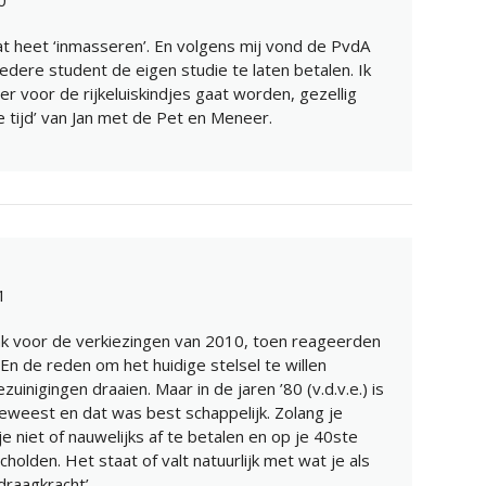
t heet ‘inmasseren’. En volgens mij vond de PvdA
iedere student de eigen studie te laten betalen. Ik
r voor de rijkeluiskindjes gaat worden, gezellig
 tijd’ van Jan met de Pet en Meneer.
1
lak voor de verkiezingen van 2010, toen reageerden
En de reden om het huidige stelsel te willen
uinigingen draaien. Maar in de jaren ’80 (v.d.v.e.) is
eweest en dat was best schappelijk. Zolang je
 niet of nauwelijks af te betalen en op je 40ste
holden. Het staat of valt natuurlijk met wat je als
draagkracht’.