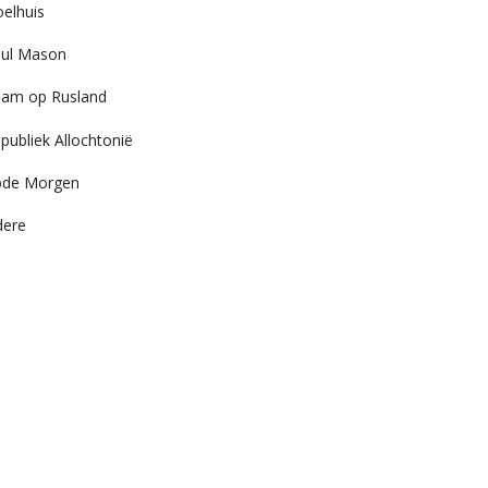
elhuis
ul Mason
am op Rusland
publiek Allochtonië
ode Morgen
dere