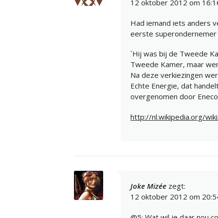
12 oktober 2012 om 16:1
Had iemand iets anders v
eerste superondernemer d
`Hij was bij de Tweede K
Tweede Kamer, maar werd d
Na deze verkiezingen werd
Echte Energie, dat handelt
overgenomen door Eneco.
http://nl.wikipedia.org/wi
Joke Mizée
zegt:
12 oktober 2012 om 20:5
@5: Wat wil je daar nou c