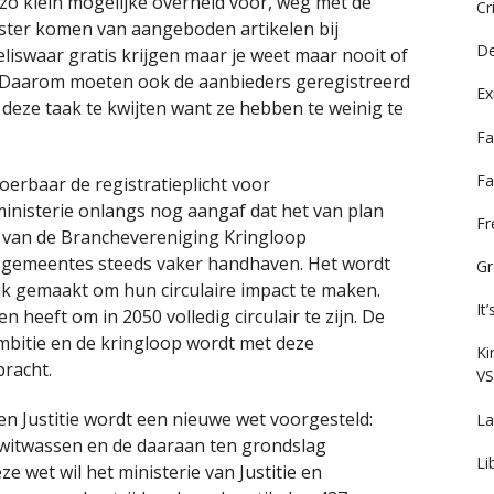
zo klein mogelijke overheid voor, weg met de
Cr
ster komen van aangeboden artikelen bij
De
liswaar gratis krijgen maar je weet maar nooit of
n. Daarom moeten ook de aanbieders geregistreerd
Ex
eze taak te kwijten want ze hebben te weinig te
Fa
Fa
voerbaar de registratieplicht voor
ministerie onlangs nog aangaf dat het van plan
F
en van de Branchevereniging Kringloop
 gemeentes steeds vaker handhaven. Het wordt
Gr
jk gemaakt om hun circulaire impact te maken.
It
en heeft om in 2050 volledig circulair te zijn. De
 ambitie en de kringloop wordt met deze
Ki
racht.
VS
 en Justitie wordt een nieuwe wet voorgesteld:
La
, witwassen en de daaraan ten grondslag
Li
e wet wil het ministerie van Justitie en