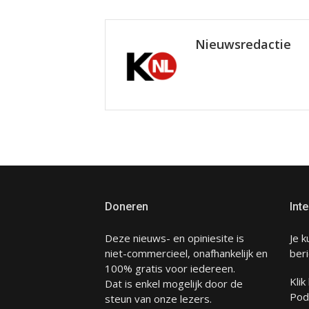
Nieuwsredactie
Doneren
Inte
Deze nieuws- en opiniesite is
Je k
niet-commercieel, onafhankelijk en
beri
100% gratis voor iedereen.
Klik
Dat is enkel mogelijk door de
Pod
steun van onze lezers.