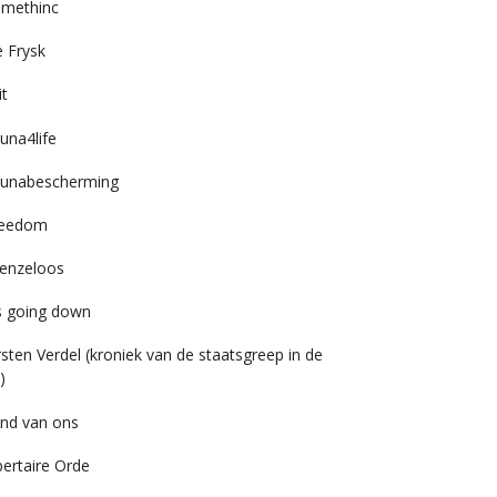
imethinc
 Frysk
it
una4life
unabescherming
reedom
enzeloos
’s going down
rsten Verdel (kroniek van de staatsgreep in de
)
nd van ons
bertaire Orde