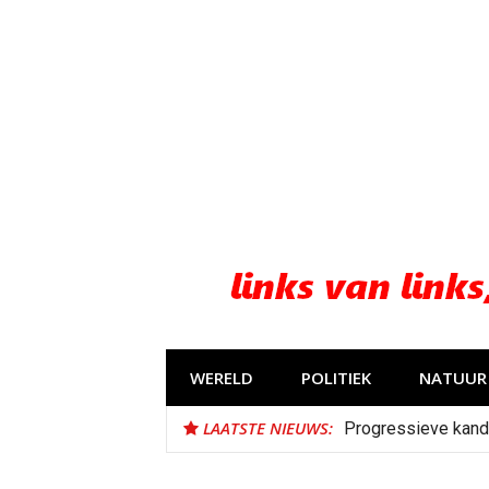
Naar
de
inhoud
springen
WERELD
POLITIEK
NATUUR 
LAATSTE NIEUWS:
Progressieve kand