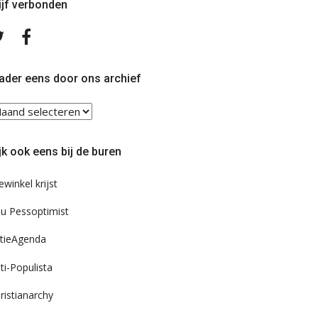
ijf verbonden
Volg
Volg
ons
ons
op
op
Twitter
Facebook
ader eens door ons archief
ader
ns
or
jk ook eens bij de buren
s
chief
ewinkel krijst
u Pessoptimist
tieAgenda
ti-Populista
ristianarchy