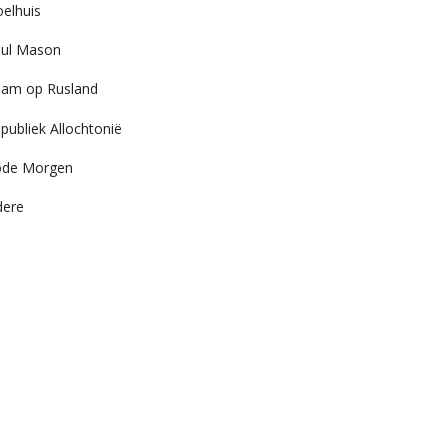
elhuis
ul Mason
am op Rusland
publiek Allochtonië
ode Morgen
dere