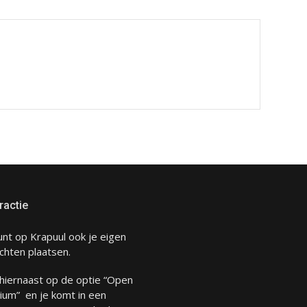
ractie
unt op Krapuul ook je eigen
chten plaatsen.
 hiernaast op de optie “Open
ium” en je komt in een