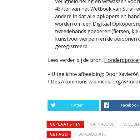
Veiligheid heling en witwassen voor
437ter van het Wetboek van Strafrec
andere in dat alle opkopers en hand
worden om een Digitaal Opkopersreg
tweedehands goederen (fietsen, klei
kunstvoorwerpen) en de personen d
geregistreerd.
Lees verder bij de bron,
Honderdprocen
– Uitgelichte afbeelding: Door Xavier66
https://commons.wikimedia.org/w/inde
Twitter
Facebook
GEPLAATST IN
KAPITALISME
NEOLIBE
GETAGD
BUREAUCRATIE