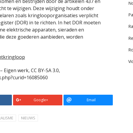
komen en bestrijden door de artikelen 437 en
No
ht te wijzigen. Deze wijziging houdt onder
Pa
elaren zoals kringlooporganisaties verplicht
ister (DOR) in te richten. In het DOR moeten
Ra
ne elektrische apparaten, sieraden en
ie deze goederen aanbieden, worden
Re
R
tkringloop
Vi
 – Eigen werk, CC BY-SA 3.0,
x.php?curid=16085060
Google+
Email
RALISME
NIEUWS