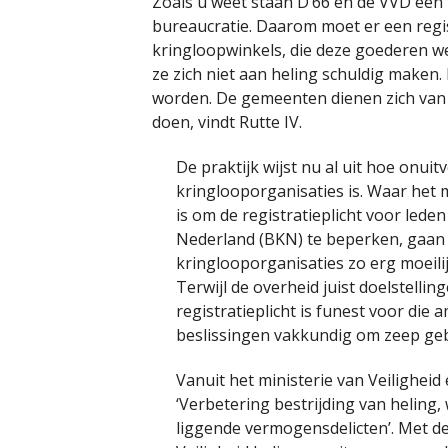
Zoals u weet staan D’66 en de VVD een 
bureaucratie. Daarom moet er een regi
kringloopwinkels, die deze goederen we
ze zich niet aan heling schuldig make
worden. De gemeenten dienen zich van d
doen, vindt Rutte IV.
De praktijk wijst nu al uit hoe onuit
kringlooporganisaties is. Waar het 
is om de registratieplicht voor led
Nederland (BKN) te beperken, gaan
kringlooporganisaties zo erg moeili
Terwijl de overheid juist doelstelling
registratieplicht is funest voor die
beslissingen vakkundig om zeep geb
Vanuit het ministerie van Veiligheid
‘Verbetering bestrijding van heling
liggende vermogensdelicten’. Met dez