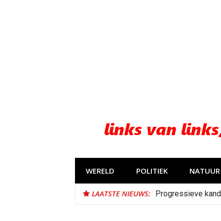
Naar
de
inhoud
springen
WERELD
POLITIEK
NATUUR 
LAATSTE NIEUWS:
Progressieve kand