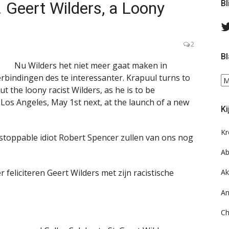
. Geert Wilders, a Loony
Bl
d
2
Bl
Nu Wilders het niet meer gaat maken in
rbindingen des te interessanter. Krapuul turns to
Bl
 the loony racist Wilders, as he is to be
ee
do
in Los Angeles, May 1st next, at the launch of a new
Ki
on
ar
Kr
stoppable idiot Robert Spencer zullen van ons nog
Ab
feliciteren Geert Wilders met zijn racistische
Ak
An
Ch