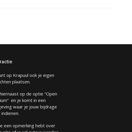
ractie
unt op Krapuul ook je eigen
chten plaatsen.
 hiernaast op de optie “Open
ium” en je komt in een
eving waar je jouw bijdrage
 indienen.
 je een opmerking hebt over
 site of je wil auteur worden