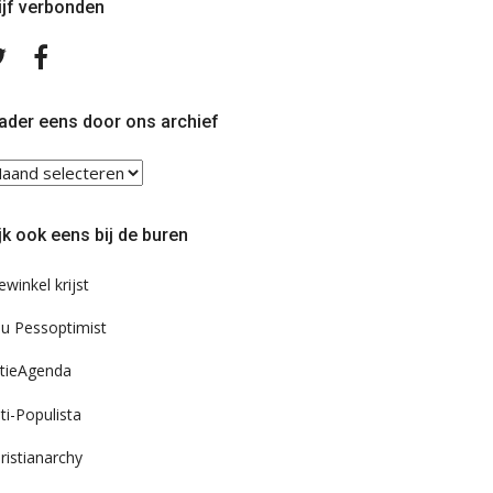
ijf verbonden
Volg
Volg
ons
ons
op
op
Twitter
Facebook
ader eens door ons archief
ader
ns
or
jk ook eens bij de buren
s
chief
ewinkel krijst
u Pessoptimist
tieAgenda
ti-Populista
ristianarchy