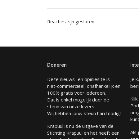
Reacties zijn gesloten.
Doneren
Inte
Deze nieuws- en opiniesite is
Je k
niet-commercieel, onafhankelijk en
beri
100% gratis voor iedereen.
Klik
Dat is enkel mogelijk door de
Pod
steun van onze lezers.
omg
Wij hebben jouw steun hard nodig!
kunt
Krapuul is nu de uitgave van de
Als
Stichting Krapuul en het heeft een
onze