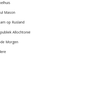
elhuis
ul Mason
am op Rusland
publiek Allochtonië
ode Morgen
dere