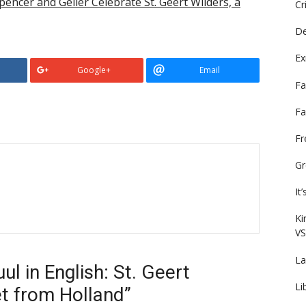
pencer and Geller Celebrate St. Geert Wilders, a
Cr
De
Ex
Google+
Email
Fa
Fa
F
Gr
It
Ki
VS
La
l in English: St. Geert
Li
t from Holland”