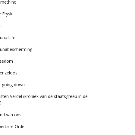
imethinc
 Frysk
it
una4life
unabescherming
reedom
enzeloos
’s going down
rsten Verdel (kroniek van de staatsgreep in de
)
nd van ons
bertaire Orde