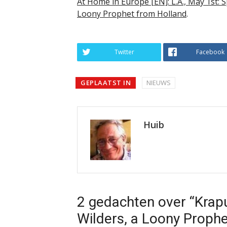
At Home in Europe [EN]: L.A., May 1st: S
Loony Prophet from Holland
.
Twitter
Facebook
GEPLAATST IN
NIEUWS
Huib
2 gedachten over “Krapuu
Wilders, a Loony Prophe