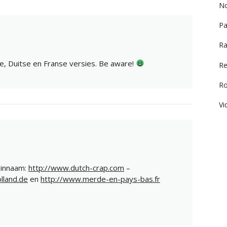
No
Pa
Ra
, Duitse en Franse versies. Be aware!
Re
R
Vi
einnaam:
http://www.dutch-crap.com
–
lland.de
en
http://www.merde-en-pays-bas.fr