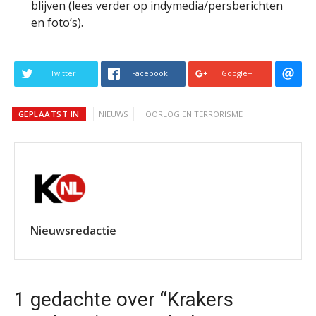
blijven (lees verder op
indymedia
/persberichten
en foto’s).
Twitter
Facebook
Google+
GEPLAATST IN
NIEUWS
OORLOG EN TERRORISME
Nieuwsredactie
1 gedachte over “Krakers