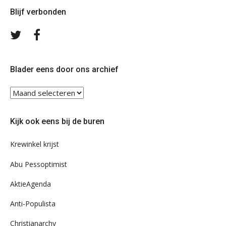
Blijf verbonden
Volg
Volg
ons
ons
op
op
Twitter
Facebook
Blader eens door ons archief
Blader
eens
door
Kijk ook eens bij de buren
ons
archief
Krewinkel krijst
Abu Pessoptimist
AktieAgenda
Anti-Populista
Christianarchy