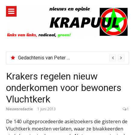
Naar
de
inhoud
springen
Gedachtenis van Peter Faber
Krakers regelen nieuw
onderkomen voor bewoners
Vluchtkerk
Nieuwsredactie
1 juni 2013
1
De 140 uitgeprocedeerde asielzoekers die gisteren de
Vluchtkerk moesten verlaten, waar ze bivakkeerden