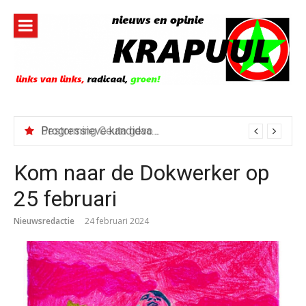
Naar
de
inhoud
springen
Bestorming Ceuta gevolg van op sociale media verspreide hoax?
Kom naar de Dokwerker op
25 februari
Nieuwsredactie
24 februari 2024