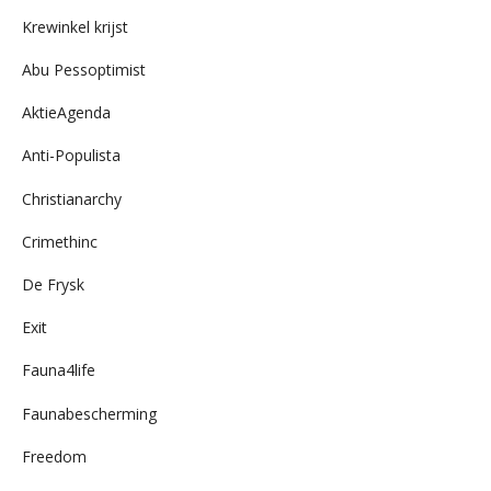
archief
Krewinkel krijst
Abu Pessoptimist
AktieAgenda
Anti-Populista
Christianarchy
Crimethinc
De Frysk
Exit
Fauna4life
Faunabescherming
Freedom