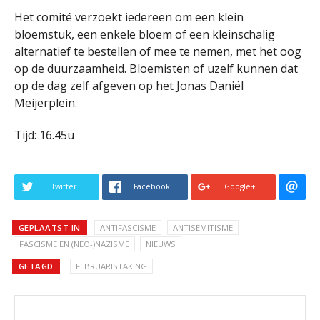
Het comité verzoekt iedereen om een klein
bloemstuk, een enkele bloem of een kleinschalig
alternatief te bestellen of mee te nemen, met het oog
op de duurzaamheid. Bloemisten of uzelf kunnen dat
op de dag zelf afgeven op het Jonas Daniël
Meijerplein.
Tijd: 16.45u
Twitter
Facebook
Google+
GEPLAATST IN
ANTIFASCISME
ANTISEMITISME
FASCISME EN (NEO-)NAZISME
NIEUWS
GETAGD
FEBRUARISTAKING