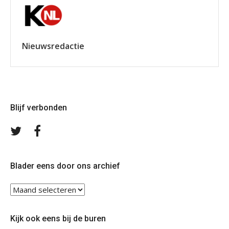
Nieuwsredactie
Blijf verbonden
Volg
Volg
ons
ons
op
op
Twitter
Facebook
Blader eens door ons archief
Blader
eens
door
Kijk ook eens bij de buren
ons