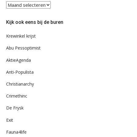
Blader
eens
door
Kijk ook eens bij de buren
ons
archief
Krewinkel krijst
Abu Pessoptimist
AktieAgenda
Anti-Populista
Christianarchy
Crimethinc
De Frysk
Exit
Fauna4life