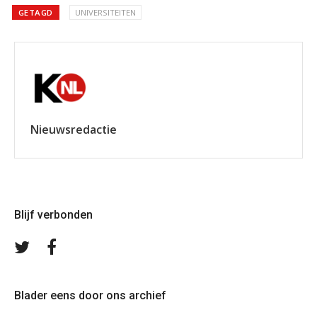
GETAGD
UNIVERSITEITEN
Nieuwsredactie
Blijf verbonden
Volg
Volg
ons
ons
op
op
Twitter
Facebook
Blader eens door ons archief