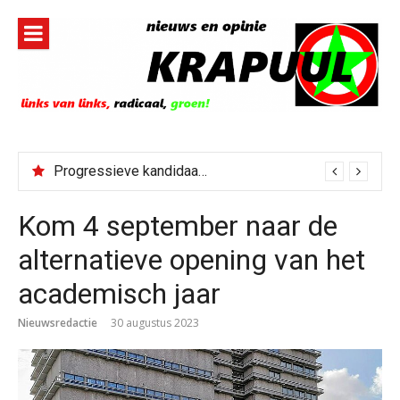
Naar
de
inhoud
springen
Progressieve kandidaat El-Sayed senaatskandidaat Michigan
Kom 4 september naar de
alternatieve opening van het
academisch jaar
Nieuwsredactie
30 augustus 2023