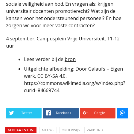
sociale veiligheid aan bod. En vragen als: krijgen
universitair docenten promotierecht? Wat zijn de
kansen voor het ondersteunend personeel? En hoe
zorgen we voor meer vaste contracten?
4 september, Campusplein Vrije Universiteit, 11-12
uur
Lees verder bij de
bron
Uitgelichte afbeelding: Door Galaufs – Eigen
werk, CC BY-SA 4.0,
https://commons.wikimedia.org/w/index.php?
curid=84669744
Twitter
Facebook
Google+
GEPLAATST IN
NIEUWS
ONDERWIJS
VAKBOND