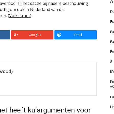
Cr
erbod, zij het dat ze bij nadere beschouwing
nuttig om ook in Nederland van die
De
en. (
Volkskrant
)
Ex
Fa
Google+
Email
Fa
F
Gr
ewoud)
It
Ki
VS
La
Li
net heeft kulargumenten voor