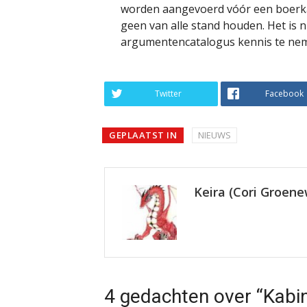
worden aangevoerd vóór een boerkav
geen van alle stand houden. Het is 
argumentencatalogus kennis te nem
Twitter
Facebook
GEPLAATST IN
NIEUWS
Keira (Cori Groen
4 gedachten over “Kabi