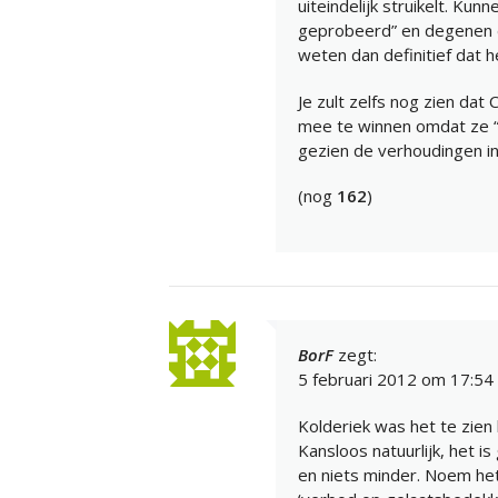
uiteindelijk struikelt. K
geprobeerd” en degenen di
weten dan definitief dat h
Je zult zelfs nog zien da
mee te winnen omdat ze “d
gezien de verhoudingen in
(nog
162
)
BorF
zegt:
5 februari 2012 om 17:54
Kolderiek was het te zie
Kansloos natuurlijk, het 
en niets minder. Noem het