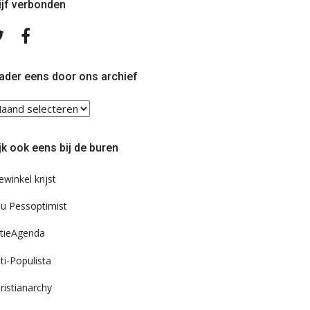
ijf verbonden
Volg
Volg
ons
ons
op
op
Twitter
Facebook
ader eens door ons archief
ader
ns
or
jk ook eens bij de buren
s
chief
ewinkel krijst
u Pessoptimist
tieAgenda
ti-Populista
ristianarchy