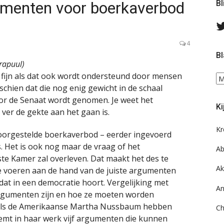
umenten voor boerkaverbod
Bl
4
Bl
krapuul)
ijd fijn als dat ook wordt ondersteund door mensen
Bl
sschien dat die nog enig gewicht in de schaal
ee
do
or de Senaat wordt genomen. Je weet het
Ki
on
 ver de gekte aan het gaan is.
ar
Kr
voorgestelde boerkaverbod – eerder ingevoerd
s. Het is ook nog maar de vraag of het
Ab
te Kamer zal overleven. Dat maakt het des te
Ak
te voeren aan de hand van de juiste argumenten
dat in een democratie hoort. Vergelijking met
An
argumenten zijn en hoe ze moeten worden
zoals de Amerikaanse Martha Nussbaum hebben
Ch
oemt in haar werk vijf argumenten die kunnen