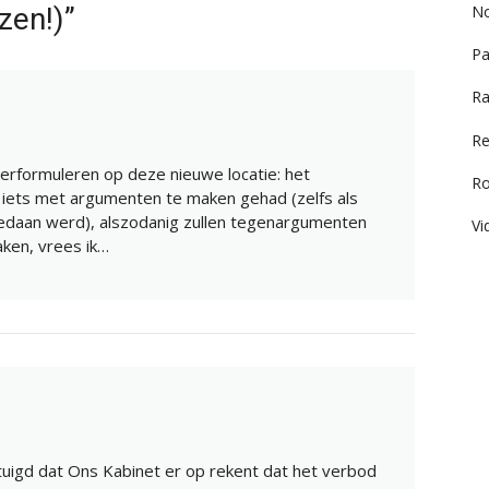
zen!)”
No
Pa
Ra
Re
herformuleren op deze nieuwe locatie: het
R
 iets met argumenten te maken gehad (zelfs als
” gedaan werd), alszodanig zullen tegenargumenten
Vi
ken, vrees ik…
tuigd dat Ons Kabinet er op rekent dat het verbod