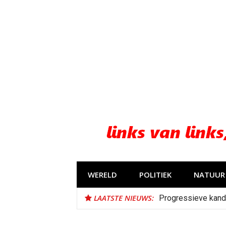
Naar
de
inhoud
springen
WERELD
POLITIEK
NATUUR 
LAATSTE NIEUWS:
Progressieve kand