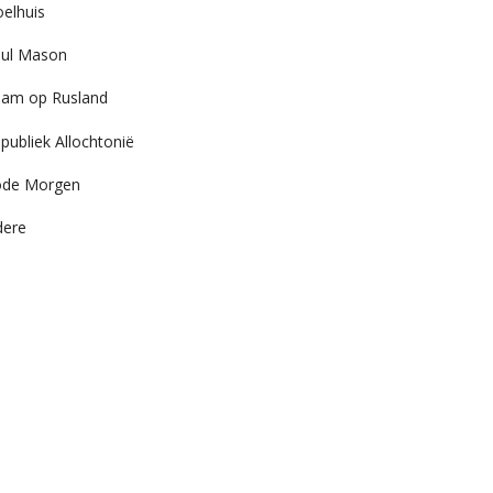
elhuis
ul Mason
am op Rusland
publiek Allochtonië
ode Morgen
dere