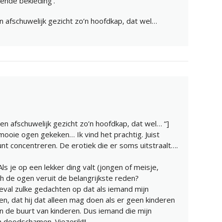
ende bekleding’.
n afschuwelijk gezicht zo’n hoofdkap, dat wel…
een afschuwelijk gezicht zo’n hoofdkap, dat wel… “]
mooie ogen gekeken… Ik vind het prachtig. Juist
nt concentreren. De erotiek die er soms uitstraalt….
 Als je op een lekker ding valt (jongen of meisje,
och de ogen veruit de belangrijkste reden?
geval zulke gedachten op dat als iemand mijn
n, dat hij dat alleen mag doen als er geen kinderen
t in de buurt van kinderen. Dus iemand die mijn
 doodschamen. Viezerik!!!