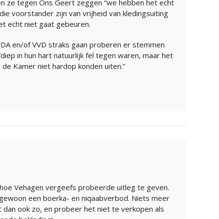
unnen ze tegen Ons Geert zeggen “we hebben het echt
e voorstander zijn van vrijheid van kledingsuiting
et echt niet gaat gebeuren.
t CDA en/of VVD straks gaan proberen er stemmen
iep in hun hart natuurlijk fel tegen waren, maar het
 de Kamer niet hardop konden uiten.”
n hoe Vehagen vergeefs probeerde uitleg te geven.
is gewoon een boerka- en niqaabverbod. Niets meer
 dan ook zo, en probeer het niet te verkopen als