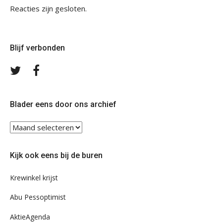
Reacties zijn gesloten.
Blijf verbonden
Volg
Volg
ons
ons
op
op
Twitter
Facebook
Blader eens door ons archief
Blader
eens
door
Kijk ook eens bij de buren
ons
archief
Krewinkel krijst
Abu Pessoptimist
AktieAgenda