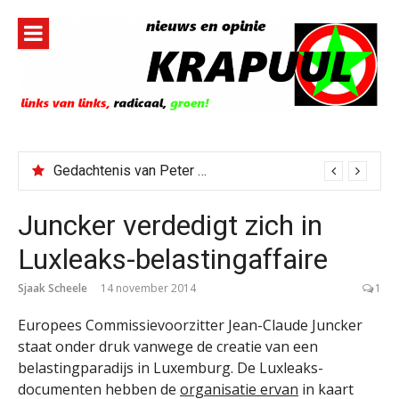
Naar
de
inhoud
springen
Gedachtenis van Peter Faber
Juncker verdedigt zich in
Luxleaks-belastingaffaire
Sjaak Scheele
14 november 2014
1
Europees Commissievoorzitter Jean-Claude Juncker
staat onder druk vanwege de creatie van een
belastingparadijs in Luxemburg. De Luxleaks-
documenten hebben de
organisatie ervan
in kaart