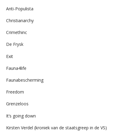
Anti-Populista
Christianarchy
Crimethinc
De Frysk
Exit
Fauna4life
Faunabescherming
Freedom
Grenzeloos
It’s going down
Kirsten Verdel (kroniek van de staatsgreep in de VS)