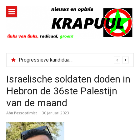
Naar
de
inhoud
springen
Progressieve kandidaat El-Sayed senaatskandidaat Michigan
Israelische soldaten doden in
Hebron de 36ste Palestijn
van de maand
Abu Pessoptimist
30 januari 2023