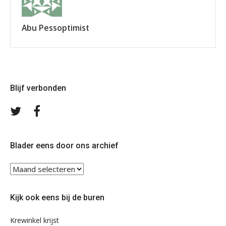
Abu Pessoptimist
Blijf verbonden
Volg
Volg
ons
ons
op
op
Twitter
Facebook
Blader eens door ons archief
Blader
eens
door
Kijk ook eens bij de buren
ons
archief
Krewinkel krijst