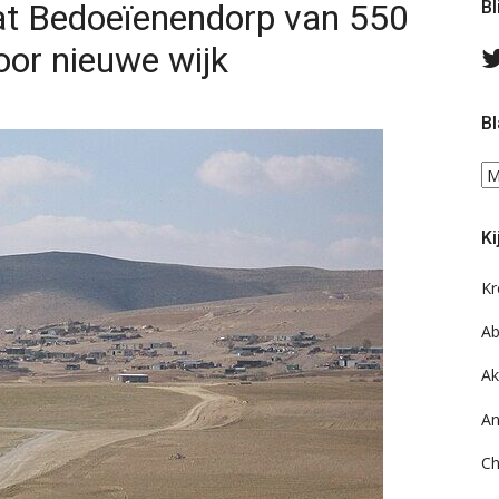
laat Bedoeïenendorp van 550
Bl
oor nieuwe wijk
Bl
Bl
ee
do
Ki
on
ar
Kr
Ab
Ak
An
Ch