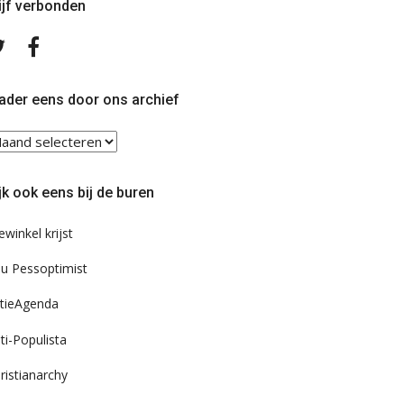
ijf verbonden
Volg
Volg
ons
ons
op
op
Twitter
Facebook
ader eens door ons archief
ader
ns
or
jk ook eens bij de buren
s
chief
ewinkel krijst
u Pessoptimist
tieAgenda
ti-Populista
ristianarchy