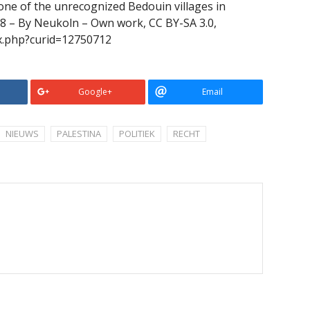
 one of the unrecognized Bedouin villages in
08 – By Neukoln – Own work, CC BY-SA 3.0,
x.php?curid=12750712
Google+
Email
NIEUWS
PALESTINA
POLITIEK
RECHT