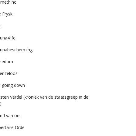
imethinc
 Frysk
it
una4life
unabescherming
reedom
enzeloos
’s going down
rsten Verdel (kroniek van de staatsgreep in de
)
nd van ons
bertaire Orde