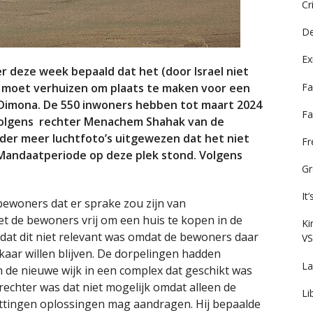
Cr
De
Ex
r deze week bepaald dat het (door Israel niet
Fa
 moet verhuizen om plaats te maken voor een
e Dimona. De 550 inwoners hebben tot maart 2024
Fa
Volgens rechter Menachem Shahak van de
der meer luchtfoto’s uitgewezen dat het niet
F
e Mandaatperiode op deze plek stond. Volgens
Gr
.
It
bewoners dat er sprake zou zijn van
t de bewoners vrij om een huis te kopen in de
Ki
 dat dit niet relevant was omdat de bewoners daar
VS
kaar willen blijven. De dorpelingen hadden
La
 de nieuwe wijk in een complex dat geschikt was
rechter was dat niet mogelijk omdat alleen de
Li
ttingen oplossingen mag aandragen. Hij bepaalde