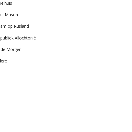
elhuis
ul Mason
am op Rusland
publiek Allochtonië
ode Morgen
dere