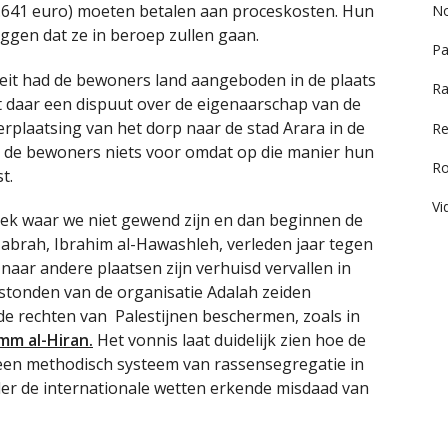
8.641 euro) moeten betalen aan proceskosten. Hun
No
ggen dat ze in beroep zullen gaan.
Pa
it had de bewoners land aangeboden in de plaats
Ra
t daar een dispuut over de eigenaarschap van de
rplaatsing van het dorp naar de stad Arara in de
Re
de bewoners niets voor omdat op die manier hun
R
t.
Vi
lek waar we niet gewend zijn en dan beginnen de
Jabrah, Ibrahim al-Hawashleh, verleden jaar tegen
naar andere plaatsen zijn verhuisd vervallen in
jstonden van de organisatie Adalah zeiden
t de rechten van Palestijnen beschermen, zoals in
mm al-Hiran.
Het vonnis laat duidelijk zien hoe de
 een methodisch systeem van rassensegregatie in
er de internationale wetten erkende misdaad van