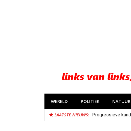
Naar
de
inhoud
springen
WERELD
POLITIEK
NATUUR 
LAATSTE NIEUWS:
Progressieve kand