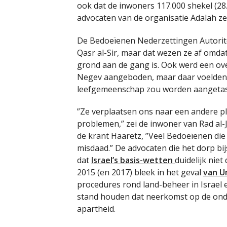
ook dat de inwoners 117.000 shekel (2
advocaten van de organisatie Adalah ze
De Bedoeïenen Nederzettingen Autorite
Qasr al-Sir, maar dat wezen ze af omda
grond aan de gang is. Ook werd een ove
Negev aangeboden, maar daar voelden 
leefgemeenschap zou worden aangetas
”Ze verplaatsen ons naar een andere p
problemen,” zei de inwoner van Rad al-
de krant Haaretz, ”Veel Bedoeïenen die 
misdaad.” De advocaten die het dorp bi
dat
Israel’s basis-wetten
duidelijk nie
2015 (en 2017) bleek in het geval
van U
procedures rond land-beheer in Israel
stand houden dat neerkomst op de ond
apartheid.