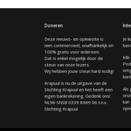
Doneren
Inte
Deze nieuws- en opiniesite is
Je k
niet-commercieel, onafhankelijk en
beri
100% gratis voor iedereen.
Klik
Dat is enkel mogelijk door de
Pod
steun van onze lezers.
omg
Wij hebben jouw steun hard nodig!
kunt
Krapuul is nu de uitgave van de
Als
Stichting Krapuul en het heeft een
onze
eigen bankrekening. Gedenk ons!
kan
NL96 SNSB 0339 8969 06 t.n.v.
opn
Stichting Krapuul