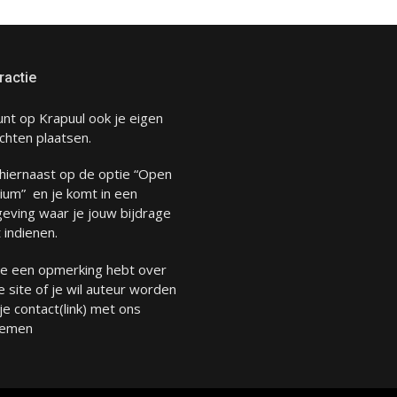
ractie
unt op Krapuul ook je eigen
chten plaatsen.
 hiernaast op de optie “Open
ium” en je komt in een
eving waar je jouw bijdrage
 indienen.
 je een opmerking hebt over
 site of je wil auteur worden
 je
contact
(link) met ons
emen