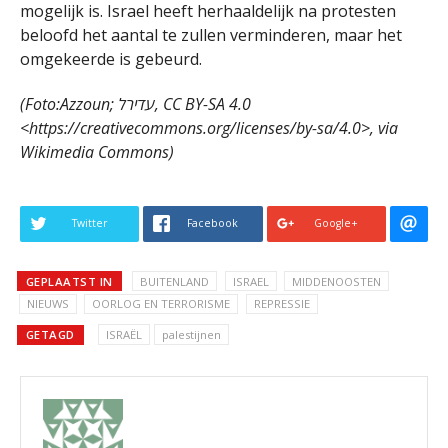
mogelijk is. Israel heeft herhaaldelijk na protesten
beloofd het aantal te zullen verminderen, maar het
omgekeerde is gebeurd.
(Foto:Azzoun; עדירל, CC BY-SA 4.0
<https://creativecommons.org/licenses/by-sa/4.0>, via
Wikimedia Commons)
Twitter
Facebook
Google+
GEPLAATST IN
BUITENLAND
ISRAEL
MIDDENOOSTEN
NIEUWS
OORLOG EN TERRORISME
REPRESSIE
GETAGD
ISRAËL
palestijnen