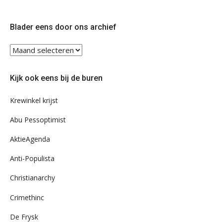
ons
ons
op
op
Twitter
Facebook
Blader eens door ons archief
Blader
eens
door
Kijk ook eens bij de buren
ons
archief
Krewinkel krijst
Abu Pessoptimist
AktieAgenda
Anti-Populista
Christianarchy
Crimethinc
De Frysk