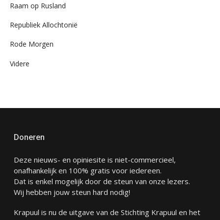
Raam op Rusland
Republiek Allochtonië
Rode Morgen
Videre
Doneren
Deze nieuws- en opiniesite is niet-commercieel,
onafhankelijk en 100% gratis voor iedereen.
Dat is enkel mogelijk door de steun van onze lezers.
Wij hebben jouw steun hard nodig!
Krapuul is nu de uitgave van de Stichting Krapuul en het