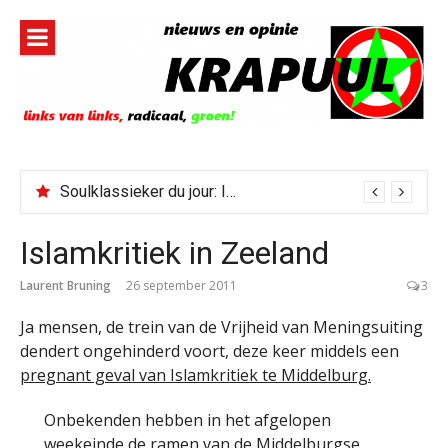
Naar
de
inhoud
springen
Soulklassieker du jour: I Wish It Would Rain
Islamkritiek in Zeeland
Laurent Bruning
26 september 2011
3
Ja mensen, de trein van de Vrijheid van Meningsuiting
dendert ongehinderd voort, deze keer middels een
pregnant geval van Islamkritiek te Middelburg.
Onbekenden hebben in het afgelopen
weekeinde de ramen van de Middelburgse