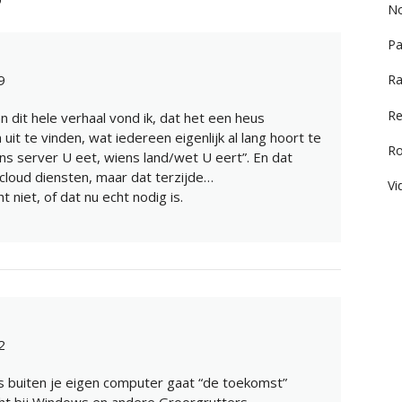
No
Pa
Ra
9
Re
dit hele verhaal vond ik, dat het een heus
t te vinden, wat iedereen eigenlijk al lang hoort te
R
ens server U eet, wiens land/wet U eert”. En dat
 cloud diensten, maar dat terzijde…
Vi
niet, of dat nu echt nodig is.
2
 buiten je eigen computer gaat “de toekomst”
t bij Windows en andere Groorgrutters.