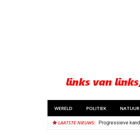
Naar
de
inhoud
springen
WERELD
POLITIEK
NATUUR 
LAATSTE NIEUWS:
Progressieve kand