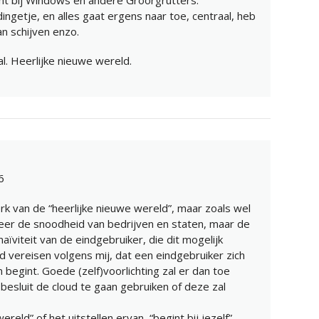
dingetje, en alles gaat ergens naar toe, centraal, heb
an schijven enzo.
l. Heerlijke nieuwe wereld.
6
erk van de “heerlijke nieuwe wereld”, maar zoals wel
zeer de snoodheid van bedrijven en staten, maar de
ïviteit van de eindgebruiker, die dit mogelijk
d vereisen volgens mij, dat een eindgebruiker zich
an begint. Goede (zelf)voorlichting zal er dan toe
og besluit de cloud te gaan gebruiken of deze zal
reld” of het uitstellen ervan, “begint bij jezelf”.