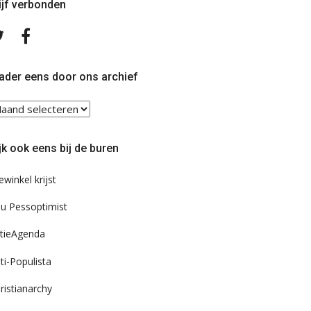
ijf verbonden
Volg
Volg
ons
ons
op
op
Twitter
Facebook
ader eens door ons archief
ader
ns
or
jk ook eens bij de buren
s
chief
ewinkel krijst
u Pessoptimist
tieAgenda
ti-Populista
ristianarchy