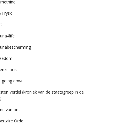
imethinc
 Frysk
it
una4life
unabescherming
reedom
enzeloos
’s going down
rsten Verdel (kroniek van de staatsgreep in de
)
nd van ons
bertaire Orde