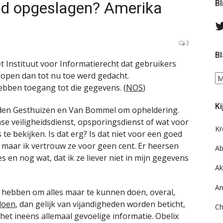
oud opgeslagen? Amerika
Bl
3
Bl
t Instituut voor Informatierecht dat gebruikers
 lopen dan tot nu toe werd gedacht.
Bl
bben toegang tot die gegevens. (
NOS
)
ee
do
Ki
on
den Gesthuizen en Van Bommel om opheldering.
ar
se veiligheidsdienst, opsporingsdienst of wat voor
Kr
te bekijken. Is dat erg? Is dat niet voor een goed
, maar ik vertrouw ze voor geen cent. Er heersen
Ab
s en nog wat, dat ik ze liever niet in mijn gegevens
Ak
An
 hebben om alles maar te kunnen doen, overal,
 doen
, dan gelijk van vijandigheden worden beticht,
Ch
 het ineens allemaal gevoelige informatie. Obelix