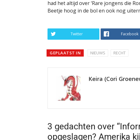
had het altijd over ‘Rare jongens die R
Beetje hoog in de bol en ook nog uiter
Twitter
Facebook
GEPLAATST IN
NIEUWS
RECHT
Keira (Cori Groen
3 gedachten over “Infor
opgeslagen? Amerika ki