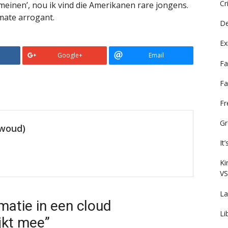
Cr
omeinen’, nou ik vind die Amerikanen rare jongens.
mate arrogant.
De
Ex
Google+
Email
Fa
Fa
F
Gr
ewoud)
It
Ki
VS
La
matie in een cloud
Li
jkt mee”