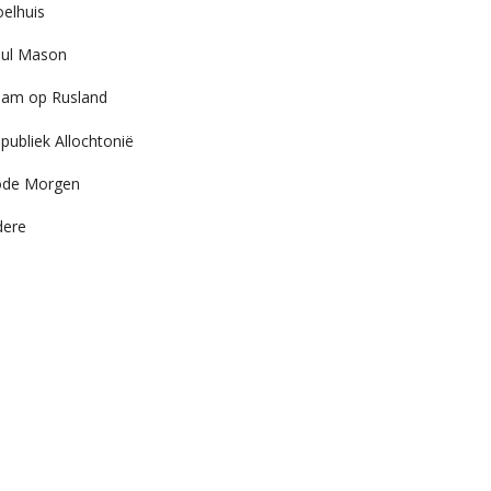
elhuis
ul Mason
am op Rusland
publiek Allochtonië
ode Morgen
dere