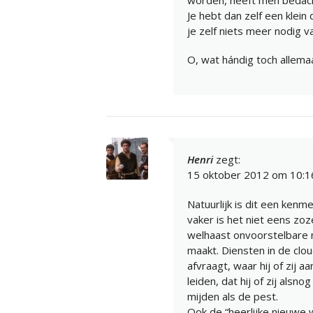
Je hebt dan zelf een klein 
je zelf niets meer nodig v
O, wat hándig toch allemaa
Henri
zegt:
15 oktober 2012 om 10:1
Natuurlijk is dit een kenm
vaker is het niet eens zo
welhaast onvoorstelbare na
maakt. Diensten in de clou
afvraagt, waar hij of zij a
leiden, dat hij of zij alsn
mijden als de pest.
Ook de “heerlijke nieuwe we