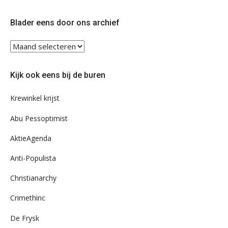
op
op
Twitter
Facebook
Blader eens door ons archief
Blader
eens
door
Kijk ook eens bij de buren
ons
archief
Krewinkel krijst
Abu Pessoptimist
AktieAgenda
Anti-Populista
Christianarchy
Crimethinc
De Frysk