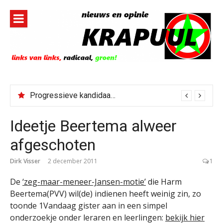
Naar
de
inhoud
springen
Progressieve kandidaat El-Sayed senaatskandidaat Michigan
Ideetje Beertema alweer
afgeschoten
Dirk Visser
2 december 2011
1
De
‘zeg-maar-meneer-Jansen-motie’
die Harm
Beertema(PVV) wil(de) indienen heeft weinig zin, zo
toonde 1Vandaag gister aan in een simpel
onderzoekje onder leraren en leerlingen:
bekijk hier