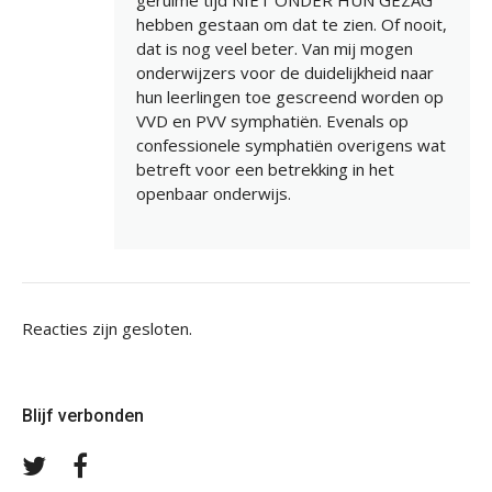
geruime tijd NIET ONDER HUN GEZAG
hebben gestaan om dat te zien. Of nooit,
dat is nog veel beter. Van mij mogen
onderwijzers voor de duidelijkheid naar
hun leerlingen toe gescreend worden op
VVD en PVV symphatiën. Evenals op
confessionele symphatiën overigens wat
betreft voor een betrekking in het
openbaar onderwijs.
Reacties zijn gesloten.
Blijf verbonden
Volg
Volg
ons
ons