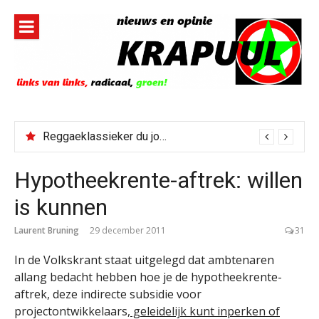
Naar
de
inhoud
springen
Reggaeklassieker du jour: Revolution
Hypotheekrente-aftrek: willen
is kunnen
Laurent Bruning
29 december 2011
31
In de Volkskrant staat uitgelegd dat ambtenaren
allang bedacht hebben hoe je de hypotheekrente-
aftrek, deze indirecte subsidie voor
projectontwikkelaars,
geleidelijk kunt inperken of