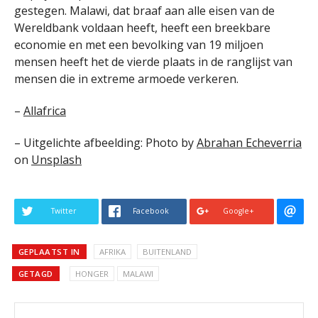
gestegen. Malawi, dat braaf aan alle eisen van de
Wereldbank voldaan heeft, heeft een breekbare
economie en met een bevolking van 19 miljoen
mensen heeft het de vierde plaats in de ranglijst van
mensen die in extreme armoede verkeren.
–
Allafrica
– Uitgelichte afbeelding:
Photo by
Abrahan Echeverria
on
Unsplash
Twitter
Facebook
Google+
GEPLAATST IN
AFRIKA
BUITENLAND
GETAGD
HONGER
MALAWI