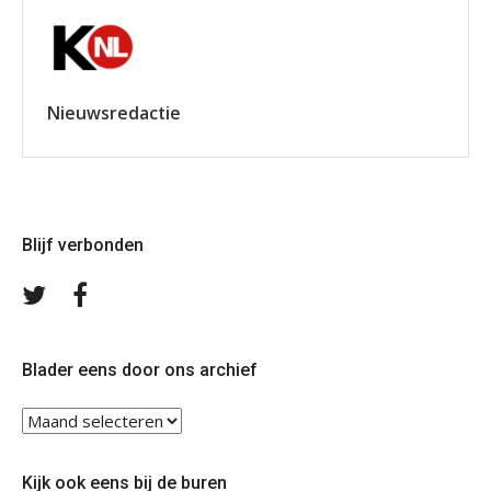
Nieuwsredactie
Blijf verbonden
Volg
Volg
ons
ons
op
op
Twitter
Facebook
Blader eens door ons archief
Blader
eens
door
Kijk ook eens bij de buren
ons