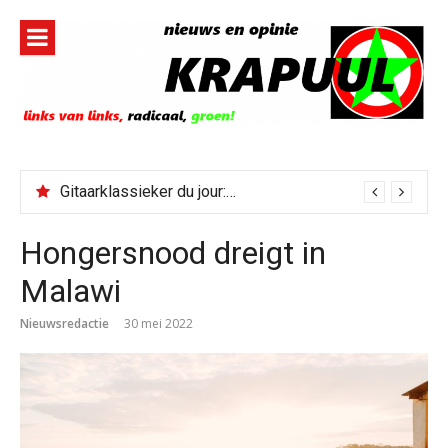
Naar
de
inhoud
springen
Gitaarklassieker du jour: Paris, Texas/Cold Was The Night, Hard Was The Ground
Hongersnood dreigt in
Malawi
Nieuwsredactie
30 mei 2022