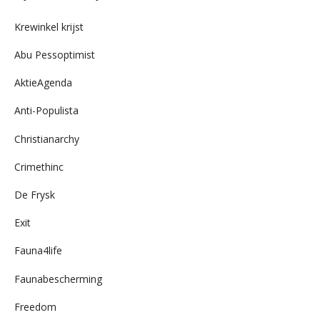
archief
Krewinkel krijst
Abu Pessoptimist
AktieAgenda
Anti-Populista
Christianarchy
Crimethinc
De Frysk
Exit
Fauna4life
Faunabescherming
Freedom