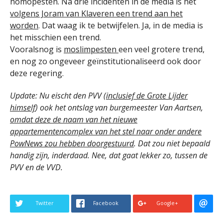
homopesten. Na drie incidenten in de media is het
volgens Joram van Klaveren een trend aan het
worden
. Dat waag ik te betwijfelen. Ja, in de media is
het misschien een trend.
Vooralsnog is
moslimpesten
een veel grotere trend,
en nog zo ongeveer geïnstitutionaliseerd ook door
deze regering.
Update: Nu eischt den PVV (
inclusief de Grote Lijder
himself
) ook het ontslag van burgemeester Van Aartsen,
omdat deze de naam van het nieuwe
appartementencomplex van het stel naar onder andere
PowNews zou hebben doorgestuurd
. Dat zou niet bepaald
handig zijn, inderdaad. Nee, dat gaat lekker zo, tussen de
PVV en de VVD.
Twitter
Facebook
Google+