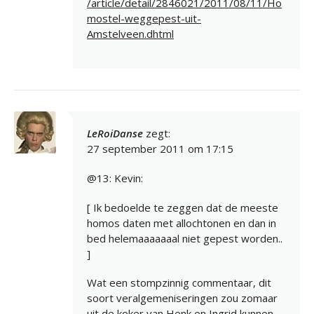
/article/detail/2846021/2011/08/11/Ho
mostel-weggepest-uit-
Amstelveen.dhtml
LeRoiDanse
zegt:
27 september 2011 om 17:15
@13: Kevin:
[ Ik bedoelde te zeggen dat de meeste
homos daten met allochtonen en dan in
bed helemaaaaaaal niet gepest worden..
]
Wat een stompzinnig commentaar, dit
soort veralgemeniseringen zou zomaar
uit de koker van Henk en Ingrid kunnen