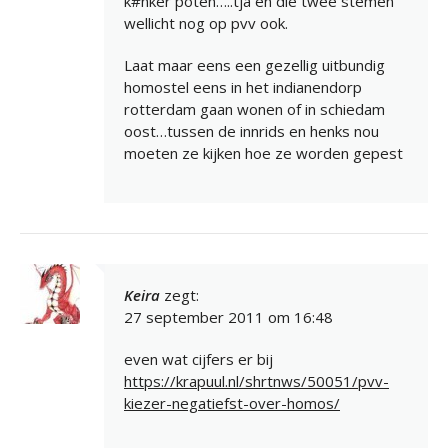
k#nker poten…..tja en die twee stemen
wellicht nog op pvv ook.
Laat maar eens een gezellig uitbundig
homostel eens in het indianendorp
rotterdam gaan wonen of in schiedam
oost…tussen de innrids en henks nou
moeten ze kijken hoe ze worden gepest
Keira
zegt:
27 september 2011 om 16:48
even wat cijfers er bij
https://krapuul.nl/shrtnws/50051/pvv-
kiezer-negatiefst-over-homos/