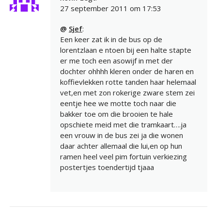
27 september 2011 om 17:53
@
Sjef
:
Een keer zat ik in de bus op de
lorentzlaan e ntoen bij een halte stapte
er me toch een asowijf in met der
dochter ohhhh kleren onder de haren en
koffievlekken rotte tanden haar helemaal
vet,en met zon rokerige zware stem zei
eentje hee we motte toch naar die
bakker toe om die brooien te hale
opschiete meid met die tramkaart….ja
een vrouw in de bus zei ja die wonen
daar achter allemaal die lui,en op hun
ramen heel veel pim fortuin verkiezing
postertjes toendertijd tjaaa