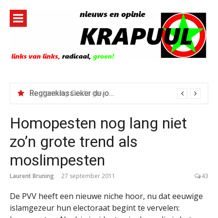
Naar
de
inhoud
springen
Reggaeklassieker du jour: Revolution
Homopesten nog lang niet
zo’n grote trend als
moslimpesten
Laurent Bruning
27 september 2011
43
De PVV heeft een nieuwe niche hoor, nu dat eeuwige
islamgezeur hun electoraat begint te vervelen: