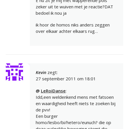
E nu zit je mij met wapperende pols
zeker uit te wuiven met je reactie?DAT
bedoel ik nou ja
ik hoor de homos niks anders zeggen
over elkaar achter elkaars rug…
Kevin
zegt:
27 september 2011 om 18:01
@
LeRoiDanse
:
Idd,een weldenkend mens met fatsoen
en waardigheid heeft niets te zoeken bij
de pvv!
Een burger
homo/lesbo/bi/hetero/eunuch? die op
deze walgelijke beweging stemt die