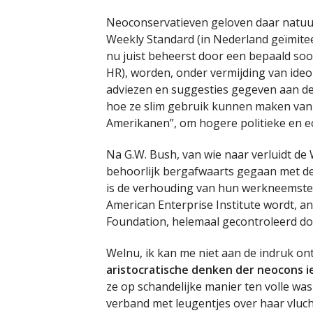
Neoconservatieven geloven daar natuurl
Weekly Standard (in Nederland geïmitee
nu juist beheerst door een bepaald so
HR), worden, onder vermijding van ideol
adviezen en suggesties gegeven aan de 
hoe ze slim gebruik kunnen maken van 
Amerikanen”, om hogere politieke en ec
Na G.W. Bush, van wie naar verluidt de 
behoorlijk bergafwaarts gegaan met de
is de verhouding van hun werkneemster
American Enterprise Institute wordt, a
Foundation, helemaal gecontroleerd do
Welnu, ik kan me niet aan de indruk on
aristocratische denken der neocons ie
ze op schandelijke manier ten volle wa
verband met leugentjes over haar vluch