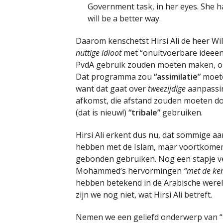
Government task, in her eyes. She has
will be a better way.
Daarom kenschetst Hirsi Ali de heer Wil
nuttige idioot
met “onuitvoerbare ideeën”
PvdA gebruik zouden moeten maken, o
Dat programma zou
“assimilatie”
moete
want dat gaat over
tweezijdige
aanpassin
afkomst, die afstand zouden moeten doe
(dat is nieuw!)
“tribale”
gebruiken.
Hirsi Ali erkent dus nu, dat sommige aa
hebben met de Islam, maar voortkomen u
gebonden gebruiken. Nog een stapje ve
Mohammed’s hervormingen
“met de ke
hebben betekend in de Arabische werel
zijn we nog niet, wat Hirsi Ali betreft.
Nemen we een geliefd onderwerp van “t