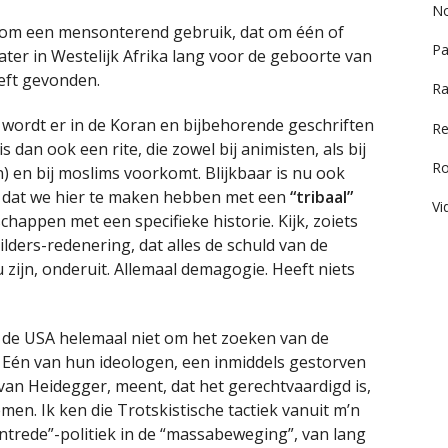
No
at om een mensonterend gebruik, dat om één of
Pa
ater in Westelijk Afrika lang voor de geboorte van
eft gevonden.
Ra
, wordt er in de Koran en bijbehorende geschriften
Re
dan ook een rite, die zowel bij animisten, als bij
R
) en bij moslims voorkomt. Blijkbaar is nu ook
n, dat we hier te maken hebben met een
“tribaal”
Vi
happen met een specifieke historie. Kijk, zoiets
ilders-redenering, dat alles de schuld van de
u zijn, onderuit. Allemaal demagogie. Heeft niets
 de USA helemaal niet om het zoeken van de
t. Eén van hun ideologen, een inmiddels gestorven
van Heidegger, meent, dat het gerechtvaardigd is,
men. Ik ken die Trotskistische tactiek vanuit m’n
intrede”-politiek in de “massabeweging”, van lang