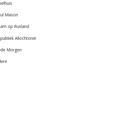
elhuis
ul Mason
am op Rusland
publiek Allochtonië
ode Morgen
dere