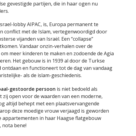
e gevestigde partijen, die in haar ogen nu
ers.
Israel-lobby AIPAC, is, Europa permanent te
 conflict met de Islam, vertegenwoordigd door
erse vijanden van Israël. Een “collapse”
itkomen. Vandaar onzin-verhalen over de
n om meer kinderen te maken en zodoende de Agia
seren. Het gebouw is in 1939 al door de Turkse
 ontdaan en functioneert tot de dag van vandaag
istelijke- als de islam-geschiedenis.
ibaal-gestoorde persoon
is niet bedoeld als
at zij open voor de waarden van een moderne,
nog altijd behept met een plaatsvervangende
aarop deze moedige vrouw verjaagd is geworden
e appartementen in haar Haagse flatgebouw
 nota bene!