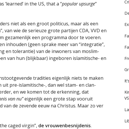
Cr
 ‘learned’ in the US, that a “
popular upsurge
”
De
ders niet als een groot politicus, maar als een
Ex
, van wie de serieuze grote partijen CDA, VVD en
Fa
m gezamenlijk een programma door te voeren.
n inhouden (geen sprake meer van “integratie”,
Fa
g en tolerantie) van de inwoners van moslim-
n van hun (blijkbaar) ingeboren islamitische- en
F
Gr
nstootgevende tradities eigenlijk niets te maken
It
it pre-islamitische-, dan wel stam- en clan-
rder, en we komen tot de erkenning, dat
Ki
VS
nnis van nu”
eigenlijk een grote stap vooruit
d van de zevende eeuw na Christus. Maar zo ver
La
Li
he caged virgin”,
de vrouwenbesnijdenis
.