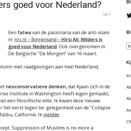
lders goed voor Nederland?
Bl
37
Een
fatwa
van de pasionaria van de anti-islam
Bl
in:
nrc.nl – Binnenland –
Hirsi Ali: Wilders is
Bl
goed voor Nederland
. Ook overgenomen in
m
ee
De Belgische “De Morgen” van 16 maart.
do
Ki
on
olumn met raadgevingen aan heel Nederland,
ar
Kr
Het
neoconservatieve denken
, dat Ajaan zich in de
Ab
rise Institute in Washington heeft eigen gemaakt,
Ak
van een filosofische elite. Ik kwam deze nieuwe
r het eerst tegen ter gelegenheid van de “Collapse
An
alibu, Californië. Ik
meldde
:
Ch
cept. Suppression of Muslims is no more a