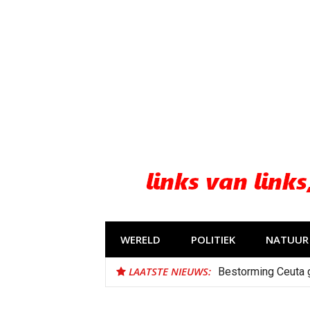
Naar
de
inhoud
springen
WERELD
POLITIEK
NATUUR 
LAATSTE NIEUWS:
Bestorming Ceuta 