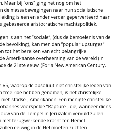
ren. Maar bij “ons” ging het nog om het
an de massabewegingen naar hun socialistische
n-leiding is een en ander verder geperverteerd naar
s gebaseerde aristocratische machtspolitiek.
egen is aan het “sociale”, (dus de bemoeienis van de
 de bevolking), kan men dan “popular upsurges”
n tot het bereiken van echt belangrijke
ende Amerikaanse overheersing van de wereld (in
ende de 21ste eeuw. (For a New American Century,
 VS, waarop de absoluut niet christelijke leden van
 free ride hebben genomen, is het christelijke
niet-stadse-, Amerikanen. Een menigte christelijke
 Johannes voorspelde “Rapture”, die, wanneer diens
bouw van de Tempel in Jeruzalem vervuld zullen
f en met terugwerkende kracht ten Hemel
ullen eeuwig in de Hel moeten zuchten.