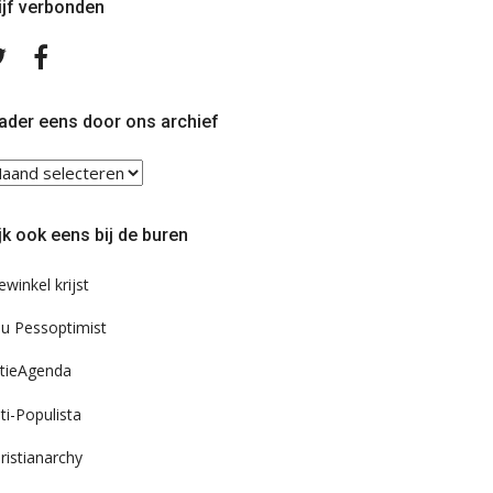
ijf verbonden
Volg
Volg
ons
ons
op
op
Twitter
Facebook
ader eens door ons archief
ader
ns
or
jk ook eens bij de buren
s
chief
ewinkel krijst
u Pessoptimist
tieAgenda
ti-Populista
ristianarchy