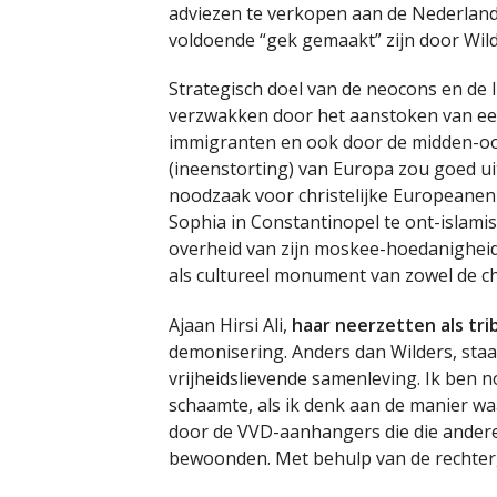
adviezen te verkopen aan de Nederlands
voldoende “gek gemaakt” zijn door Wild
Strategisch doel van de neocons en de 
verzwakken door het aanstoken van een
immigranten en ook door de midden-oost
(ineenstorting) van Europa zou goed u
noodzaak voor christelijke Europeane
Sophia in Constantinopel te ont-islami
overheid van zijn moskee-hoedanigheid
als cultureel monument van zowel de chr
Ajaan Hirsi Ali,
haar neerzetten als tr
demonisering. Anders dan Wilders, sta
vrijheidslievende samenleving. Ik ben 
schaamte, als ik denk aan de manier w
door de VVD-aanhangers die die ander
bewoonden. Met behulp van de rechter,