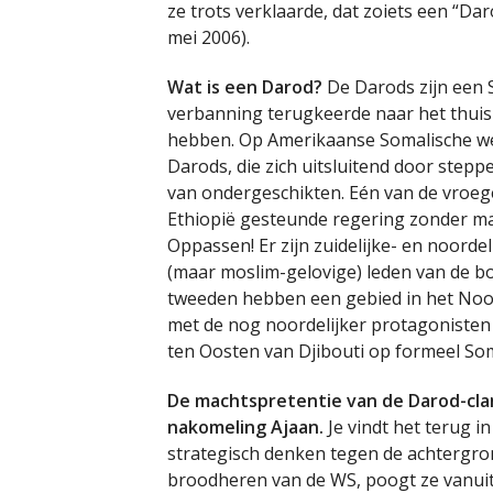
ze trots verklaarde, dat zoiets een “D
mei 2006).
Wat is een Darod?
De Darods zijn een 
verbanning terugkeerde naar het thuisl
hebben. Op Amerikaanse Somalische webs
Darods, die zich uitsluitend door step
van ondergeschikten. Eén van de vroeg
Ethiopië gesteunde regering zonder ma
Oppassen! Er zijn zuidelijke- en noordel
(maar moslim-gelovige) leden van de bo
tweeden hebben een gebied in het Noo
met de nog noordelijker protagonisten v
ten Oosten van Djibouti op formeel So
De machtspretentie van de Darod-cla
nakomeling Ajaan.
Je vindt het terug in
strategisch denken tegen de achtergro
broodheren van de WS, poogt ze vanuit 