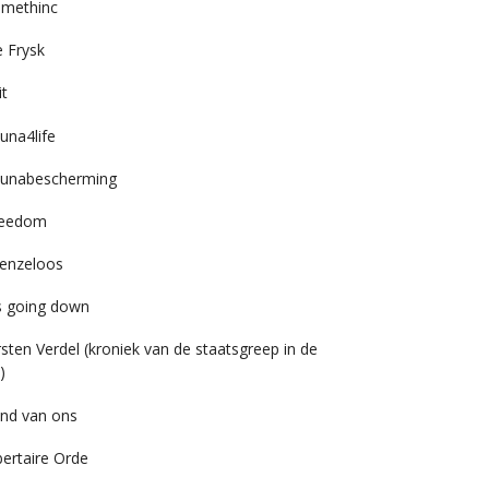
imethinc
 Frysk
it
una4life
unabescherming
reedom
enzeloos
’s going down
rsten Verdel (kroniek van de staatsgreep in de
)
nd van ons
bertaire Orde