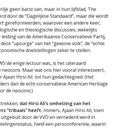
ijk geen barst van, maar in hun lijfblad, The
rd door de “Dagelijkse Standaard”, maar die wordt
ort gereformeerden, waarover een andere keer,
ogische en theologische discussies, wekelijks
leiding van de Amerikaanse Conservatieve Partij,
deze “upsurge” van het “gewone volk”, de “echte
onomische doelstellingen zeker te stellen.
WS de enige lectuur was, is het uiteraard
 neocons. Maar wat ons hier vooral interesseert,
 Ajaan Hirsi Ali tot hun gedachtegoed. (Het
nders dan de echt-conservatieve American Heritage
or de neocons.)
ttrekken,
dat Hirsi Ali’s omhelzing van het
ts “tribaals” heeft.
Immers, Ajaan Hirsi Ali, toen
s uitgebuit door de VVD en vernederd werd in
telingenstatus, hield een persconferentie, waarin