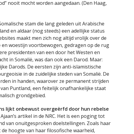
arod” nooit mocht worden aangedaan. (Den Haag,
Somalische stam die lang geleden uit Arabische
and en aldaar (nog steeds) een adellijke status
ites maakt men zich nog altijd vrolijk over de
pe en woestijn voortbewogen, gedragen op de rug
ere presidenten van een door het Westen en
cht in Somalië, was dan ook een Darod. Maar:
ijke Darods. De eersten zijn anti-islamistische
urgeoisie in de zuidelijke steden van Somalië. De
rden in handen, waarover ze permanent strijden
an Puntland, een feitelijk onafhankelijke staat
malisch grondgebied.
ns lijkt onbewust overgeërfd door hun rebelse
 Ajaan’s artikel in de NRC. Het is een poging tot
nd van onuitgesproken doelstellingen. Zoals haar
de hoogte van haar filosofische waarheid,