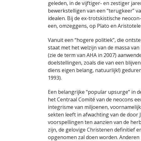
geleden, in de vijftiger- en zestiger ja
bewerkstelligen van een “terugkeer” v
idealen. Bij de ex-trotskistische neoco
een, omzeggens, op Plato en Aristotele
Vanuit een “hogere politiek”, die ontst
staat met het welzijn van de massa van
(zie de term van AHA in 2007) aanwende
doelstellingen, zoals die van een blijv
diens eigen belang, natuurlijk!) gedur
1993).
Een belangrijke “popular upsurge” in de
het Centraal Comité van de neocons een
integrisme van miljoenen, voornamelijk 
sekten leeft in afwachting van de door
voorspellingen ten aanzien van de her
zijn, de gelovige Christenen definitie
opgenomen zal doen worden. Anderen z