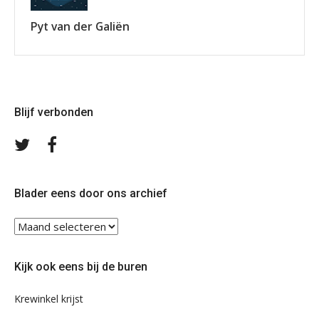
Pyt van der Galiën
Blijf verbonden
Volg
Volg
ons
ons
op
op
Twitter
Facebook
Blader eens door ons archief
Blader
eens
door
Kijk ook eens bij de buren
ons
archief
Krewinkel krijst