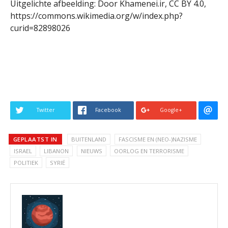
Uitgelichte afbeelding: Door Khamenei.ir, CC BY 4.0,
https://commons.wikimedia.org/w/index.php?
curid=82898026
Twitter
Facebook
Google+
GEPLAATST IN
BUITENLAND
FASCISME EN (NEO-)NAZISME
ISRAEL
LIBANON
NIEUWS
OORLOG EN TERRORISME
POLITIEK
SYRIË