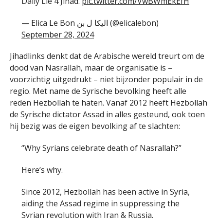
Daily Lie 4 Jihad.
pic.twitter.com/VwBWmEkEfH
— Elica Le Bon الیکا‌ ل بن (@elicalebon)
September 28, 2024
Jihadlinks denkt dat de Arabische wereld treurt om de
dood van Nasrallah, maar de organisatie is –
voorzichtig uitgedrukt – niet bijzonder populair in de
regio. Met name de Syrische bevolking heeft alle
reden Hezbollah te haten. Vanaf 2012 heeft Hezbollah
de Syrische dictator Assad in alles gesteund, ook toen
hij bezig was de eigen bevolking af te slachten:
“Why Syrians celebrate death of Nasrallah?”
Here’s why.
Since 2012, Hezbollah has been active in Syria,
aiding the Assad regime in suppressing the
Syrian revolution with Iran & Russia.