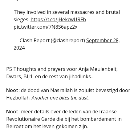
They involved in several massacres and brutal
sieges.
https://t.co/jHekcwURFb
pic.twitter.com/7N8S6apz2x
— Clash Report (@clashreport)
September 28,
2024
PS Thoughts and prayers voor Anja Meulenbelt,
Dwars, BIJ1 en de rest van jihadlinks..
Noot:
de dood van Nasrallah is zojuist bevestigd door
Hezbollah.
Another one bites the dust.
Noot:
meer
details
over de leden van de Iraanse
Revolutionaire Garde die bij het bombardement in
Beiroet om het leven gekomen zijn.