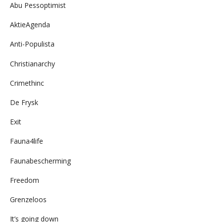
Abu Pessoptimist
AktieAgenda
Anti-Populista
Christianarchy
Crimethinc
De Frysk
Exit
Fauna4life
Faunabescherming
Freedom
Grenzeloos
It’s going down