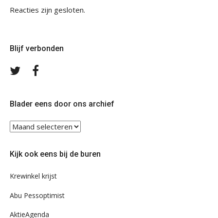
Reacties zijn gesloten.
Blijf verbonden
Volg
Volg
ons
ons
op
op
Twitter
Facebook
Blader eens door ons archief
Blader
eens
door
Kijk ook eens bij de buren
ons
archief
Krewinkel krijst
Abu Pessoptimist
AktieAgenda