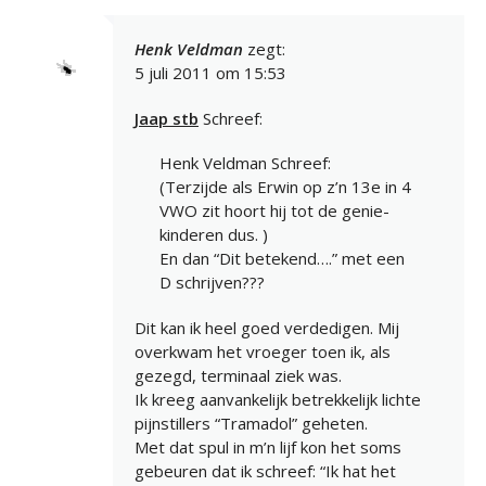
Henk Veldman
zegt:
5 juli 2011 om 15:53
Jaap stb
Schreef:
Henk Veldman Schreef:
(Terzijde als Erwin op z’n 13e in 4
VWO zit hoort hij tot de genie-
kinderen dus. )
En dan “Dit betekend….” met een
D schrijven???
Dit kan ik heel goed verdedigen. Mij
overkwam het vroeger toen ik, als
gezegd, terminaal ziek was.
Ik kreeg aanvankelijk betrekkelijk lichte
pijnstillers “Tramadol” geheten.
Met dat spul in m’n lijf kon het soms
gebeuren dat ik schreef: “Ik hat het