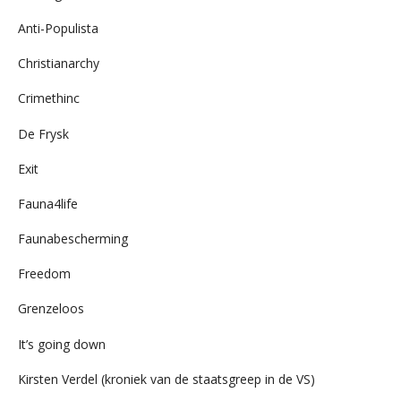
Anti-Populista
Christianarchy
Crimethinc
De Frysk
Exit
Fauna4life
Faunabescherming
Freedom
Grenzeloos
It’s going down
Kirsten Verdel (kroniek van de staatsgreep in de VS)