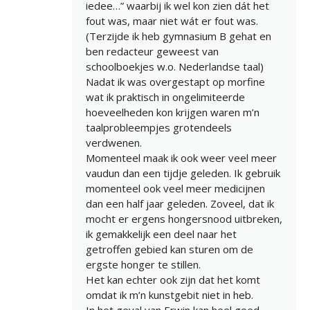
iedee…” waarbij ik wel kon zien dát het
fout was, maar niet wát er fout was.
(Terzijde ik heb gymnasium B gehat en
ben redacteur geweest van
schoolboekjes w.o. Nederlandse taal)
Nadat ik was overgestapt op morfine
wat ik praktisch in ongelimiteerde
hoeveelheden kon krijgen waren m’n
taalprobleempjes grotendeels
verdwenen.
Momenteel maak ik ook weer veel meer
vaudun dan een tijdje geleden. Ik gebruik
momenteel ook veel meer medicijnen
dan een half jaar geleden. Zoveel, dat ik
mocht er ergens hongersnood uitbreken,
ik gemakkelijk een deel naar het
getroffen gebied kan sturen om de
ergste honger te stillen.
Het kan echter ook zijn dat het komt
omdat ik m’n kunstgebit niet in heb.
In het geval van Erwin kan heel goed