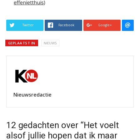
effenietthuis
)
Twitter
Facebook
Google+
GEPLAATST IN
NIEUWS
Nieuwsredactie
12 gedachten over “Het voelt
alsof jullie hopen dat ik maar