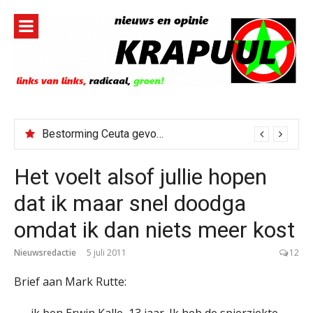
Naar
de
inhoud
springen
Bestorming Ceuta gevolg van op sociale media verspreide hoax?
Het voelt alsof jullie hopen
dat ik maar snel doodga
omdat ik dan niets meer kost
Nieuwsredactie
5 juli 2011
12
Brief aan Mark Rutte:
ik ben Erwin Kalle, 13 jaar. Ik heb de spierziekte