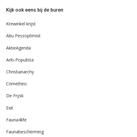
door
Kijk ook eens bij de buren
ons
archief
Krewinkel krijst
Abu Pessoptimist
AktieAgenda
Anti-Populista
Christianarchy
Crimethinc
De Frysk
Exit
Fauna4life
Faunabescherming