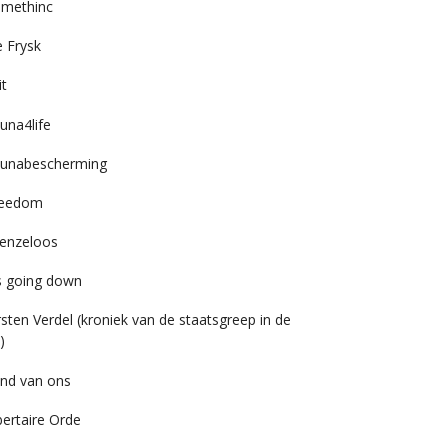
imethinc
 Frysk
it
una4life
unabescherming
reedom
enzeloos
’s going down
rsten Verdel (kroniek van de staatsgreep in de
)
nd van ons
bertaire Orde