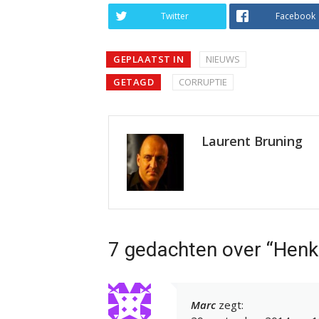
Twitter
Facebook
GEPLAATST IN
NIEUWS
GETAGD
CORRUPTIE
Laurent Bruning
7 gedachten over “Henk
Marc
zegt: