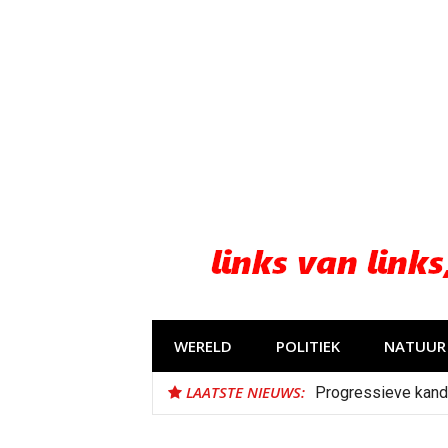
Naar
de
inhoud
springen
WERELD
POLITIEK
NATUUR 
LAATSTE NIEUWS:
Progressieve kand