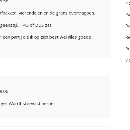
8:58
No
afpakken, vierendelen en de grens overtrappen.
Pa
geenstijl, TPO of DDS zat.
Ra
 een partij die ik op zich best wel alles goede
Re
R
Vi
9:06
agel. Wordt steevast herrie.