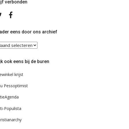
ijf verbonden
Volg
Volg
ons
ons
op
op
Twitter
Facebook
ader eens door ons archief
ader
ns
or
jk ook eens bij de buren
s
chief
ewinkel krijst
u Pessoptimist
tieAgenda
ti-Populista
ristianarchy