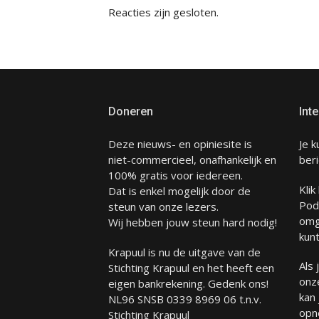
Reacties zijn gesloten.
Doneren
Inte
Deze nieuws- en opiniesite is
Je k
niet-commercieel, onafhankelijk en
beri
100% gratis voor iedereen.
Klik
Dat is enkel mogelijk door de
Pod
steun van onze lezers.
omg
Wij hebben jouw steun hard nodig!
kunt
Krapuul is nu de uitgave van de
Als
Stichting Krapuul en het heeft een
onze
eigen bankrekening. Gedenk ons!
kan
NL96 SNSB 0339 8969 06 t.n.v.
opn
Stichting Krapuul