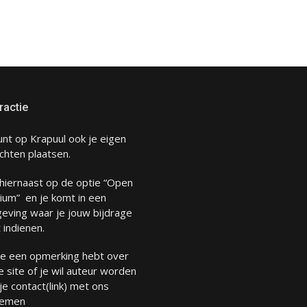
ractie
unt op Krapuul ook je eigen
chten plaatsen.
 hiernaast op de optie “Open
ium” en je komt in een
eving waar je jouw bijdrage
 indienen.
 je een opmerking hebt over
 site of je wil auteur worden
 je
contact
(link) met ons
emen