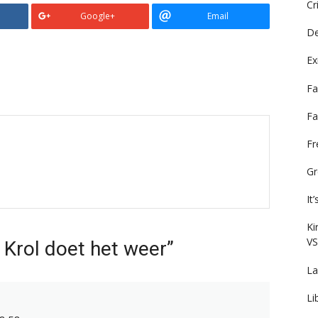
Cr
Google+
Email
De
Ex
Fa
Fa
F
Gr
It
Ki
VS
 Krol doet het weer”
La
Li