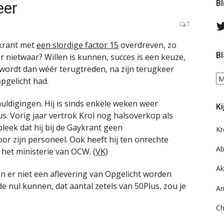
eer
Bl
7
ykrant met
een slordige factor 15
overdreven, zo
Bl
 nietwaar? Willen is kunnen, succes is een keuze,
 wordt dan wéér terugtreden, na zijn terugkeer
Bl
opgelicht had.
ee
do
uldigingen. Hij is sinds enkele weken weer
Ki
on
s. Vorig jaar vertrok Krol nog halsoverkop als
ar
 bleek dat hij bij de Gaykrant geen
Kr
r zijn personeel. Ook heeft hij ten onrechte
Ab
het ministerie van OCW. (
VK
)
Ak
an er niet een aflevering van Opgelicht worden
e nul kunnen, dat aantal zetels van 50Plus, zou je
An
Ch