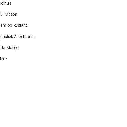
elhuis
ul Mason
am op Rusland
publiek Allochtonië
ode Morgen
dere