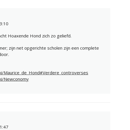
3:10
 acht Hoaxende Hond zich zo geliefd.
mer; zijn net opgerichte scholen zijn een complete
door.
/wiki/Maurice_de_Hond#Verdere_controverses
wiki/Newconomy
1:47