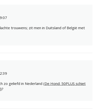
9:07
chte trouwens; zit men in Duitsland of België met
2:39
h zo geliefd in Nederland (
De Hond: 50PLUS schiet
l
)?