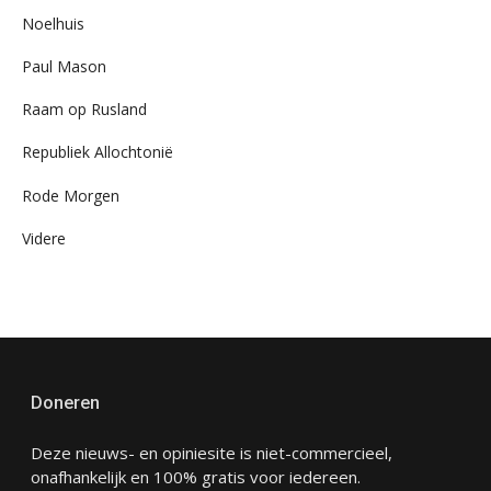
Noelhuis
Paul Mason
Raam op Rusland
Republiek Allochtonië
Rode Morgen
Videre
Doneren
Deze nieuws- en opiniesite is niet-commercieel,
onafhankelijk en 100% gratis voor iedereen.