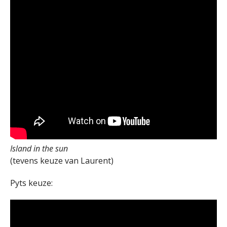
Island in the sun
(tevens keuze van Laurent)
Pyts keuze: