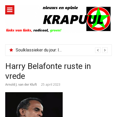
Naar
de
inhoud
springen
Soulklassieker du jour: I Wish It Would Rain
Harry Belafonte ruste in
vrede
Arnold J. van der Kluft
25 april 2023