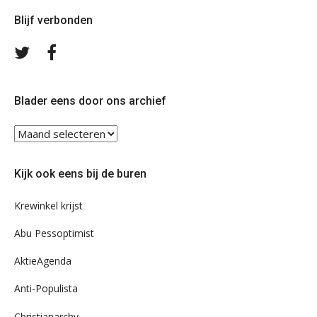
Blijf verbonden
Volg
Volg
ons
ons
op
op
Twitter
Facebook
Blader eens door ons archief
Blader
eens
door
Kijk ook eens bij de buren
ons
archief
Krewinkel krijst
Abu Pessoptimist
AktieAgenda
Anti-Populista
Christianarchy