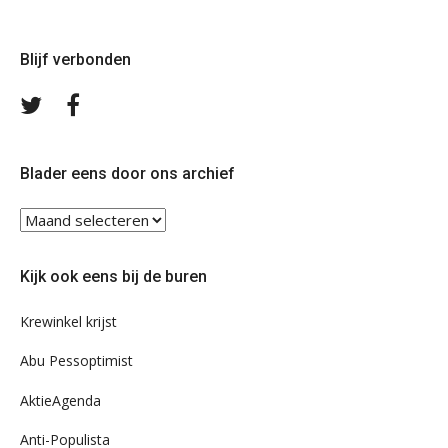
Blijf verbonden
Volg
Volg
ons
ons
op
op
Twitter
Facebook
Blader eens door ons archief
Blader
eens
door
Kijk ook eens bij de buren
ons
archief
Krewinkel krijst
Abu Pessoptimist
AktieAgenda
Anti-Populista