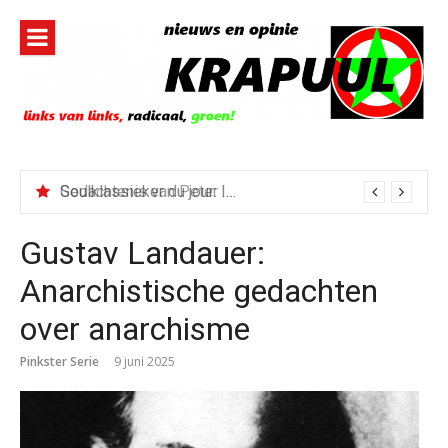
Naar
de
inhoud
springen
Gedachtenis van Peter Faber
Gustav Landauer:
Anarchistische gedachten
over anarchisme
Pinkster Serie
9 juni 2025