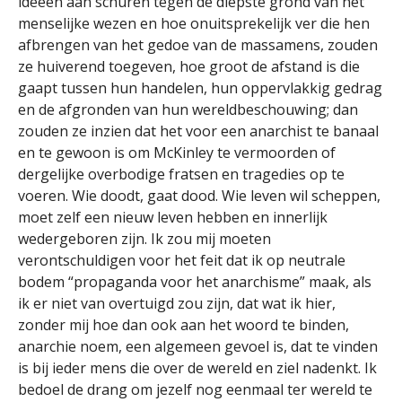
ideeën aan schuren tegen de diepste grond van het
menselijke wezen en hoe onuitsprekelijk ver die hen
afbrengen van het gedoe van de massamens, zouden
ze huiverend toegeven, hoe groot de afstand is die
gaapt tussen hun handelen, hun oppervlakkig gedrag
en de afgronden van hun wereldbeschouwing; dan
zouden ze inzien dat het voor een anarchist te banaal
en te gewoon is om McKinley te vermoorden of
dergelijke overbodige fratsen en tragedies op te
voeren. Wie doodt, gaat dood. Wie leven wil scheppen,
moet zelf een nieuw leven hebben en innerlijk
wedergeboren zijn. Ik zou mij moeten
verontschuldigen voor het feit dat ik op neutrale
bodem “propaganda voor het anarchisme” maak, als
ik er niet van overtuigd zou zijn, dat wat ik hier,
zonder mij hoe dan ook aan het woord te binden,
anarchie noem, een algemeen gevoel is, dat te vinden
is bij ieder mens die over de wereld en ziel nadenkt. Ik
bedoel de drang om jezelf nog eenmaal ter wereld te