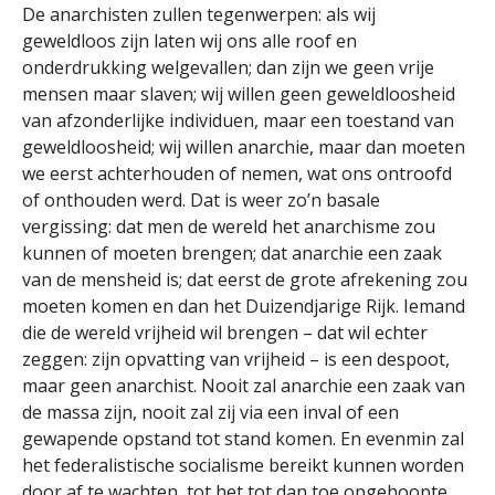
De anarchisten zullen tegenwerpen: als wij
geweldloos zijn laten wij ons alle roof en
onderdrukking welgevallen; dan zijn we geen vrije
mensen maar slaven; wij willen geen geweldloosheid
van afzonderlijke individuen, maar een toestand van
geweldloosheid; wij willen anarchie, maar dan moeten
we eerst achterhouden of nemen, wat ons ontroofd
of onthouden werd. Dat is weer zo’n basale
vergissing: dat men de wereld het anarchisme zou
kunnen of moeten brengen; dat anarchie een zaak
van de mensheid is; dat eerst de grote afrekening zou
moeten komen en dan het Duizendjarige Rijk. Iemand
die de wereld vrijheid wil brengen – dat wil echter
zeggen: zijn opvatting van vrijheid – is een despoot,
maar geen anarchist. Nooit zal anarchie een zaak van
de massa zijn, nooit zal zij via een inval of een
gewapende opstand tot stand komen. En evenmin zal
het federalistische socialisme bereikt kunnen worden
door af te wachten, tot het tot dan toe opgehoopte