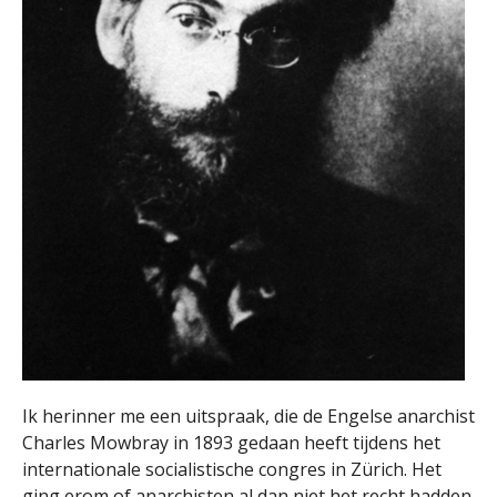
Ik herinner me een uitspraak, die de Engelse anarchist
Charles Mowbray in 1893 gedaan heeft tijdens het
internationale socialistische congres in Zürich. Het
ging erom of anarchisten al dan niet het recht hadden