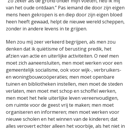
“Zo zeker als de grond onder mijn voeten, heb ik mij
van het oude ontdaan.” Pas iemand die door zijn eigen
mens heen gekropen is en diep door zijn eigen bloed
heen heeft gewaad, helpt de nieuwe wereld scheppen,
zonder in andere levens in te grijpen.
Men zou mij zeer verkeerd begrijpen, als men zou
denken dat ik quiëtisme of berusting predik, het
afzien van actie en uiterlijke activiteiten. O nee! men
moet zich aaneensluiten, men moet werken voor een
gemeentelijk socialisme, ook voor wijk-, verbruikers-
en woningbouwcoöperaties; men moet openbare
tuinen en bibliotheken instellen, men moet de steden
verlaten, men moet met schop en schoffel werken,
men moet het hele uiterlijke leven vereenvoudigen,
om ruimte voor de geest vrij te maken; men moet
organiseren en informeren; men moet werken voor
nieuwe scholen en het winnen van de kinderen; dat
alles verovert echter alleen het voorbije, als het niet in