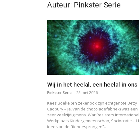
Auteur:
Pinkster Serie
Wij in het heelal, een heelal in ons
Pinkster Serie
25 mei 2026
Kees Boeke (en zeker ook zijn echtgenote Betty
Cadbury – ja, van de chocoladefabriek) was een
zeer veelzijdig mens. War Resisters International
Werkplaats Kindergemeenschap, Sociocratie… H
idee van de “tiendesprongen”…