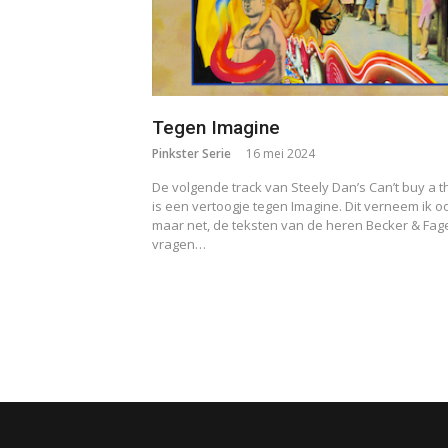
Tegen Imagine
Pinkster Serie
16 mei 2024
De volgende track van Steely Dan’s Can’t buy a thr
is een vertoogje tegen Imagine. Dit verneem ik o
maar net, de teksten van de heren Becker & Fag
vragen…
Berichten
paginering