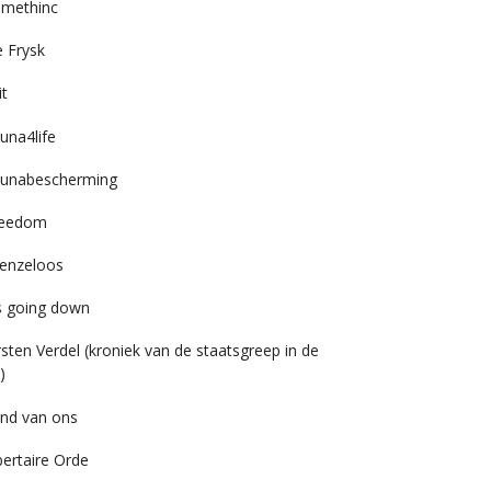
imethinc
 Frysk
it
una4life
unabescherming
reedom
enzeloos
’s going down
rsten Verdel (kroniek van de staatsgreep in de
)
nd van ons
bertaire Orde