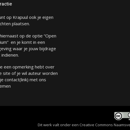
ractie
unt op Krapuul ook je eigen
chten plaatsen.
 hiernaast op de optie “Open
ium” en je komt in een
eving waar je jouw bijdrage
 indienen.
 je een opmerking hebt over
 site of je wil auteur worden
 je
contact
(link) met ons
emen
Dit werk valt onder een
Creative Commons Naamsverme