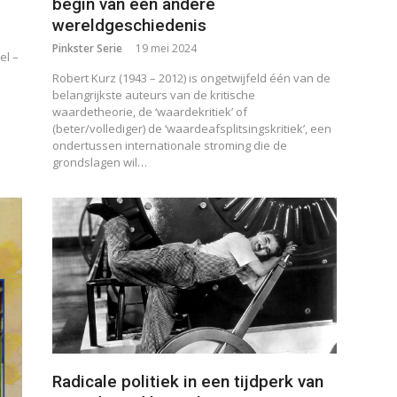
begin van een andere
wereldgeschiedenis
Pinkster Serie
19 mei 2024
el –
Robert Kurz (1943 – 2012) is ongetwijfeld één van de
belangrijkste auteurs van de kritische
waardetheorie, de ‘waardekritiek’ of
(beter/vollediger) de ‘waardeafsplitsingskritiek’, een
ondertussen internationale stroming die de
grondslagen wil…
Radicale politiek in een tijdperk van