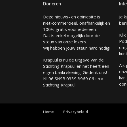
Doneren
Inte
Deze nieuws- en opiniesite is
Je k
niet-commercieel, onafhankelijk en
beri
100% gratis voor iedereen.
Klik
Dat is enkel mogelijk door de
Pod
steun van onze lezers.
omg
Wij hebben jouw steun hard nodig!
kunt
Krapuul is nu de uitgave van de
Als
Stichting Krapuul en het heeft een
onze
eigen bankrekening. Gedenk ons!
kan
NL96 SNSB 0339 8969 06 t.n.v.
opn
Stichting Krapuul
Home
Privacybeleid