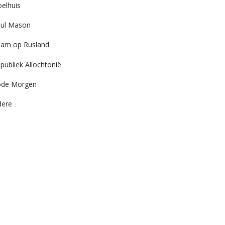
elhuis
ul Mason
am op Rusland
publiek Allochtonië
ode Morgen
dere