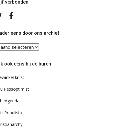
ijf verbonden
Volg
Volg
ons
ons
op
op
Twitter
Facebook
ader eens door ons archief
ader
ns
or
jk ook eens bij de buren
s
chief
ewinkel krijst
u Pessoptimist
tieAgenda
ti-Populista
ristianarchy