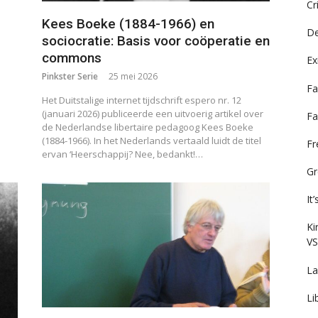
Cr
Kees Boeke (1884-1966) en
De
sociocratie: Basis voor coöperatie en
commons
Ex
Pinkster Serie
25 mei 2026
Fa
Het Duitstalige internet tijdschrift espero nr. 12
(januari 2026) publiceerde een uitvoerig artikel over
Fa
de Nederlandse libertaire pedagoog Kees Boeke
(1884-1966). In het Nederlands vertaald luidt de titel
F
ervan ‘Heerschappij? Nee, bedankt!…
Gr
It
Ki
VS
La
Li