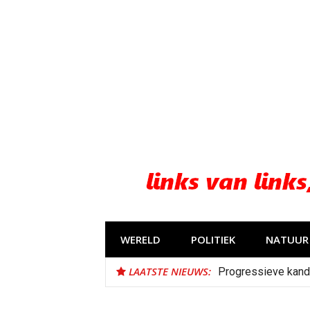
Naar
de
inhoud
springen
WERELD
POLITIEK
NATUUR 
LAATSTE NIEUWS:
Progressieve kand