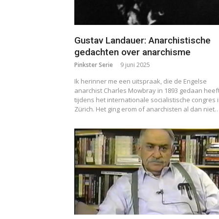
Gustav Landauer: Anarchistische
gedachten over anarchisme
Pinkster Serie
9 juni 2025
Ik herinner me een uitspraak, die de Engelse
anarchist Charles Mowbray in 1893 gedaan heef
tijdens het internationale socialistische congres 
Zürich. Het ging erom of anarchisten al dan niet