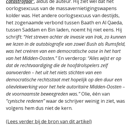
catastrofaal”
, aldus de auteur. Hij ziet wel dat het
oorlogsexcuus van de massavernietigingswapens
kolder was. Het andere oorlogsexcuus van destijds,
het zogenaamde verbond tussen Baath en Al Qaeda,
tussen Saddam en Bin laden, noemt hij niet eens. Hij
schrijft:
“Het streven achter de invasie van Irak, zo kunnen
we lezen in de autobiografie van zowel Bush als Rumsfeld,
was het creëren van een democratische oase in het hart
van het Midden-Oosten.”
En verderop:
“Alles wijst er op
dat de rechtvaardiging die de hoofdrolspelers zelf
aanvoerden – het uit het niets stichten van een
democratische rechtsstaat met hopelijk op den duur een
olievlekwerking voor het hele autoritaire Midden-Oosten –
de voornaamste beweegreden was.”
Olie, één van
“cynische redenen”
waar de schrijver weinig in ziet, was
volgens hem dus niet de kern.
(Lees verder bij de bron van dit artikel)