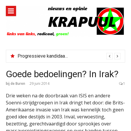
Naar
de
inhoud
springen
Progressieve kandidaat El-Sayed senaatskandidaat Michigan
Goede bedoelingen? In Irak?
bij de Buren
29 juni 2014
1
Drie weken na de doorbraak van ISIS en andere
Soenni-strijdgroepen in Irak dringt het door: die Brits-
Amerikaanse invasie van Irak was kennelijk toch geen
goed idee destijds in 2003. Inval, verwoesting,
bezetting, gerechtvaardigd door sprookjes over
massavernietigingswapens en over banden tussen