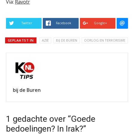
Via:
Ravotr
Twitter
Facebook
Google+
GEPLAATST IN
AZIË
BIJ DE BUREN
OORLOG EN TERRORISME
bij de Buren
1 gedachte over “Goede
bedoelingen? In Irak?”