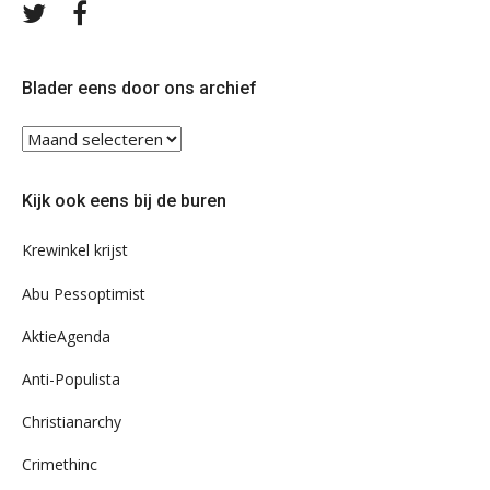
Volg
Volg
ons
ons
op
op
Twitter
Facebook
Blader eens door ons archief
Blader
eens
door
Kijk ook eens bij de buren
ons
archief
Krewinkel krijst
Abu Pessoptimist
AktieAgenda
Anti-Populista
Christianarchy
Crimethinc