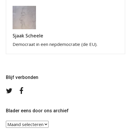
Sjaak Scheele
Democraat in een nepdemocratie (de EU).
Blijf verbonden
Volg
Volg
ons
ons
op
op
Twitter
Facebook
Blader eens door ons archief
Blader
eens