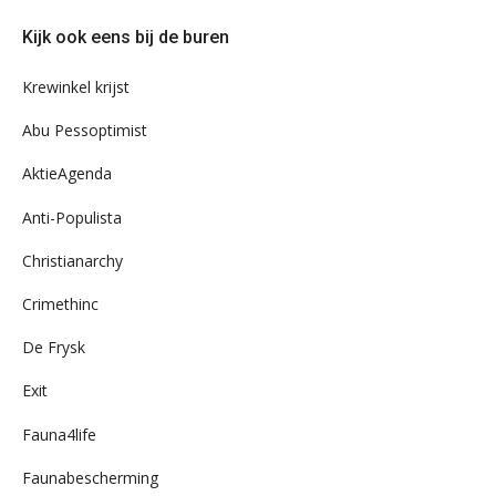
door
Kijk ook eens bij de buren
ons
archief
Krewinkel krijst
Abu Pessoptimist
AktieAgenda
Anti-Populista
Christianarchy
Crimethinc
De Frysk
Exit
Fauna4life
Faunabescherming