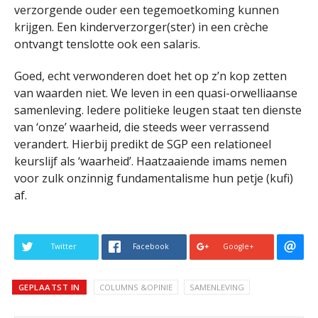
verzorgende ouder een tegemoetkoming kunnen
krijgen. Een kinderverzorger(ster) in een crèche
ontvangt tenslotte ook een salaris.
Goed, echt verwonderen doet het op z’n kop zetten
van waarden niet. We leven in een quasi-orwelliaanse
samenleving. Iedere politieke leugen staat ten dienste
van ‘onze’ waarheid, die steeds weer verrassend
verandert. Hierbij predikt de SGP een relationeel
keurslijf als ‘waarheid’. Haatzaaiende imams nemen
voor zulk onzinnig fundamentalisme hun petje (kufi)
af.
Twitter
Facebook
Google+
GEPLAATST IN
COLUMNS &OPINIE
SAMENLEVING