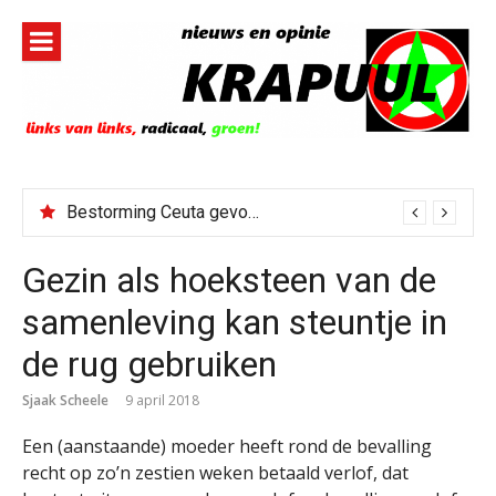
Naar
de
inhoud
springen
Bestorming Ceuta gevolg van op sociale media verspreide hoax?
Gezin als hoeksteen van de
samenleving kan steuntje in
de rug gebruiken
Sjaak Scheele
9 april 2018
Een (aanstaande) moeder heeft rond de bevalling
recht op zo’n zestien weken betaald verlof, dat