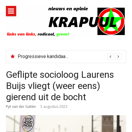
Naar
de
inhoud
springen
Progressieve kandidaat El-Sayed senaatskandidaat Michigan
Geflipte socioloog Laurens
Buijs vliegt (weer eens)
gierend uit de bocht
Pyt van der Galiën
5 augustus 2023