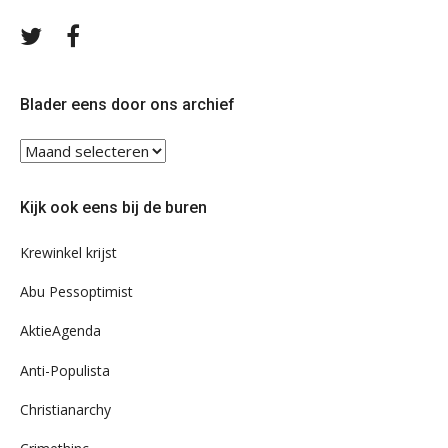
Volg
Volg
ons
ons
op
op
Twitter
Facebook
Blader eens door ons archief
Blader
eens
door
Kijk ook eens bij de buren
ons
archief
Krewinkel krijst
Abu Pessoptimist
AktieAgenda
Anti-Populista
Christianarchy