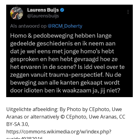
Uitgelichte afbeelding: By Photo by CEphoto, Uwe
Aranas or alternatively © CEphoto, Uwe Aranas, CC
BY-SA 3.0,
https://commons.wikimedia.org/w/index.php?