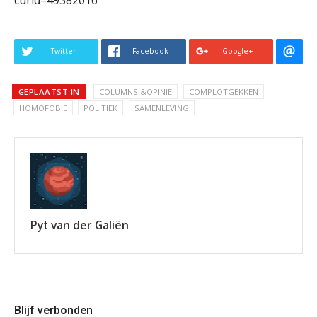
curid=49382016
Twitter
Facebook
Google+
GEPLAATST IN
COLUMNS &OPINIE
COMPLOTGEKKEN
HOMOFOBIE
POLITIEK
SAMENLEVING
Pyt van der Galiën
Blijf verbonden