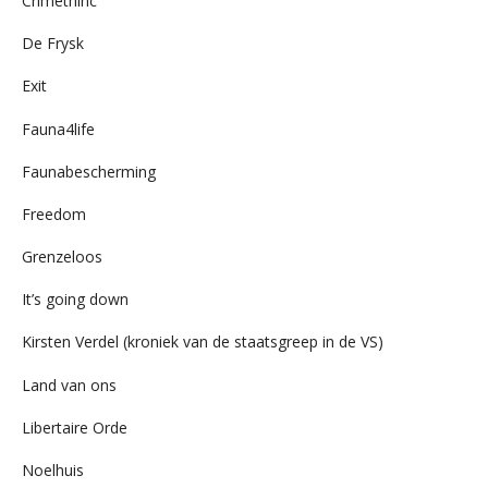
Crimethinc
De Frysk
Exit
Fauna4life
Faunabescherming
Freedom
Grenzeloos
It’s going down
Kirsten Verdel (kroniek van de staatsgreep in de VS)
Land van ons
Libertaire Orde
Noelhuis