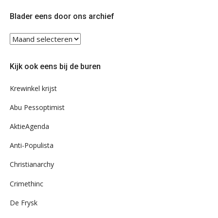
Twitter
Facebook
Blader eens door ons archief
Blader
eens
door
Kijk ook eens bij de buren
ons
archief
Krewinkel krijst
Abu Pessoptimist
AktieAgenda
Anti-Populista
Christianarchy
Crimethinc
De Frysk