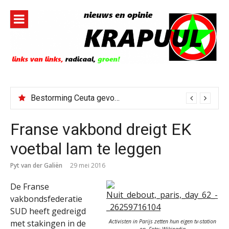
Naar
de
inhoud
springen
Bestorming Ceuta gevolg van op sociale media verspreide hoax?
Franse vakbond dreigt EK
voetbal lam te leggen
Pyt van der Galiën
29 mei 2016
De Franse
vakbondsfederatie
SUD heeft gedreigd
Activisten in Parijs zetten hun eigen tv-station
met stakingen in de
op. Foto: Wikipedia