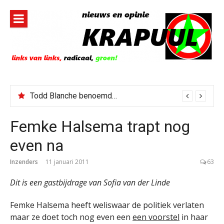
Naar
de
inhoud
springen
Todd Blanche benoemd tot Attorney General
Femke Halsema trapt nog
even na
Inzenders
11 januari 2011
63
Dit is een gastbijdrage van Sofia van der Linde
Femke Halsema heeft weliswaar de politiek verlaten
maar ze doet toch nog even een
een voorstel
in haar