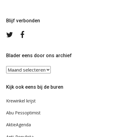
Blijf verbonden
Volg
Volg
ons
ons
op
op
Twitter
Facebook
Blader eens door ons archief
Blader
eens
door
Kijk ook eens bij de buren
ons
archief
Krewinkel krijst
Abu Pessoptimist
AktieAgenda
Anti-Populista