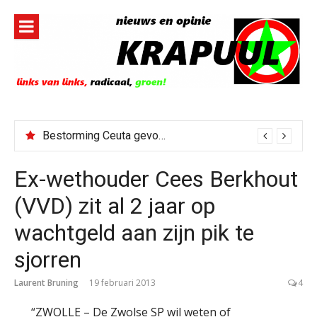
Naar
de
inhoud
springen
Bestorming Ceuta gevolg van op sociale media verspreide hoax?
Ex-wethouder Cees Berkhout
(VVD) zit al 2 jaar op
wachtgeld aan zijn pik te
sjorren
Laurent Bruning
19 februari 2013
4
“ZWOLLE – De Zwolse SP wil weten of