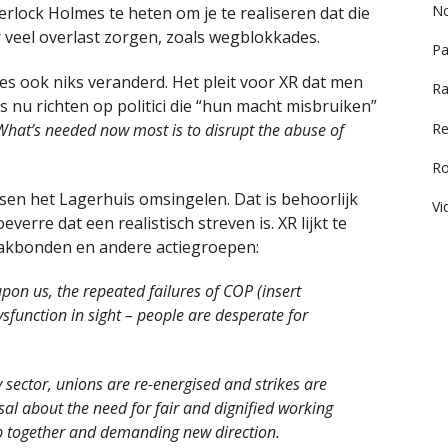
No
erlock Holmes te heten om je te realiseren dat die
 veel overlast zorgen, zoals wegblokkades.
Pa
es ook niks veranderd. Het pleit voor XR dat men
Ra
ies nu richten op politici die “hun macht misbruiken”
Re
What’s needed now most is to disrupt the abuse of
R
nsen het Lagerhuis omsingelen. Dat is behoorlijk
Vi
everre dat een realistisch streven is. XR lijkt te
kbonden en andere actiegroepen:
upon us, the repeated failures of COP (insert
sfunction in sight – people are desperate for
y sector, unions are re-energised and strikes are
sal about the need for fair and dignified working
 up together and demanding new direction.