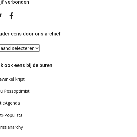
ijf verbonden
Volg
Volg
ons
ons
op
op
Twitter
Facebook
ader eens door ons archief
ader
ns
or
jk ook eens bij de buren
s
chief
ewinkel krijst
u Pessoptimist
tieAgenda
ti-Populista
ristianarchy