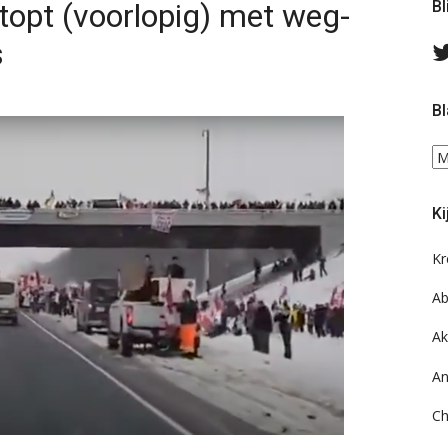
stopt (voorlopig) met weg-
Bl
s
Bl
Bl
ee
do
Ki
on
ar
Kr
Ab
Ak
An
Ch