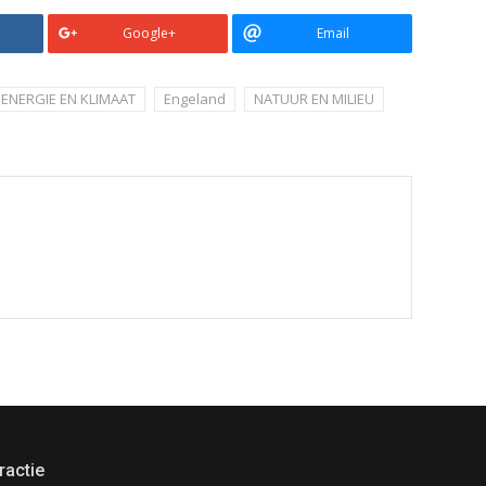
Google+
Email
ENERGIE EN KLIMAAT
Engeland
NATUUR EN MILIEU
ractie