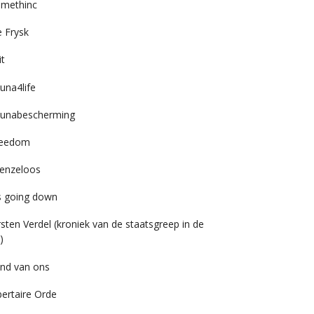
imethinc
 Frysk
it
una4life
unabescherming
reedom
enzeloos
’s going down
rsten Verdel (kroniek van de staatsgreep in de
)
nd van ons
bertaire Orde