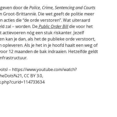
gegeven door de
Police, Crime, Sentencing and Courts
n Groot-Brittannië. Die wet geeft de politie meer
 acties die “de orde verstoren”. Wat uiteraard
ld zal – worden. De
Public Order Bill
die voor het
actievoeren nóg een stuk riskanter. Jezelf
n kan je dan, als het de publieke orde verstoort,
opleveren. Als je het in je hoofd haalt een weg of
 voor 12 maanden de bak indraaien. Hetzelfde geldt
nfrastructuur.
 Dots! – https://www.youtube.com/watch?
heDots%21, CC BY 3.0,
x.php?curid=114733634