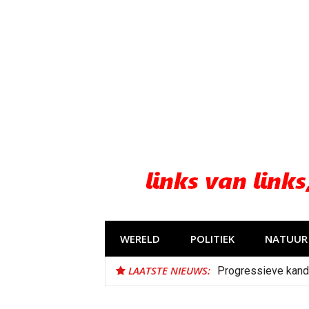
Naar
de
inhoud
springen
WERELD
POLITIEK
NATUUR 
LAATSTE NIEUWS:
Progressieve kand