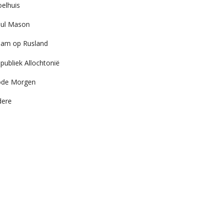
elhuis
ul Mason
am op Rusland
publiek Allochtonië
ode Morgen
dere