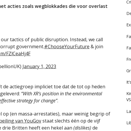
Cr
met acties zoals wegblokkades die voor overlast
De
Ex
Fa
 our tactics of public disruption. Instead, we call
 corrupt government.
#ChooseYourFuture
& join
Fa
com/FZlCeaHj4F
F
ellionUK)
January 1, 2023
Gr
It
t de actiegroep impliciet toe dat de tot op heden
pgeleverd:
“With XR’s position in the environmental
Ki
VS
effective strategy for change”
.
La
l op (en massa-arrestaties), maar weinig begrip of
peiling van YouGov
staat slechts één op de vijf
Li
e drie Britten heeft een hekel aan
(dislikes)
de