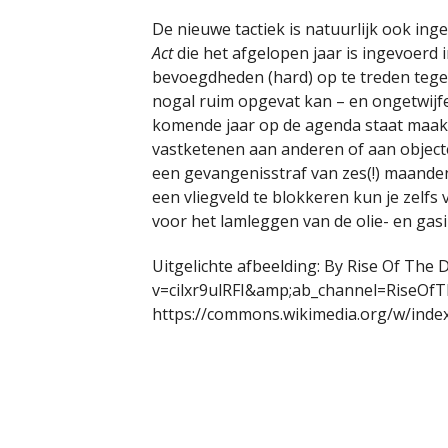
De nieuwe tactiek is natuurlijk ook in
Act
die het afgelopen jaar is ingevoerd i
bevoegdheden (hard) op te treden tegen
nogal ruim opgevat kan – en ongetwijfe
komende jaar op de agenda staat maakt 
vastketenen aan anderen of aan objecte
een gevangenisstraf van zes(!) maanden 
een vliegveld te blokkeren kun je zelfs
voor het lamleggen van de olie- en gasi
Uitgelichte afbeelding: By Rise Of The
v=cilxr9ulRFI&amp;ab_channel=RiseOfT
https://commons.wikimedia.org/w/inde