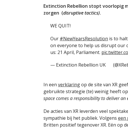
Extinction Rebellion stopt voorlopig 
zorgen (
disruptive tactics)
.
WE QUIT!
Our
#NewYearsResolution
is to halt
on everyone to help us disrupt our
us: 21 April, Parliament.
pic.twitter.
— Extinction Rebellion UK
(@XReb
In een
verklaring
op de site van XR geef
gebruikte strategie (te) weinig heeft o
space comes a responsibility to deliver an 
De acties van XR leverden veel spektake
sympathie bij het publiek. Volgens
een 
Britten positief tegenover XR. Eén op d