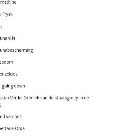
imethinc
 Frysk
it
una4life
unabescherming
reedom
enzeloos
’s going down
rsten Verdel (kroniek van de staatsgreep in de
)
nd van ons
bertaire Orde