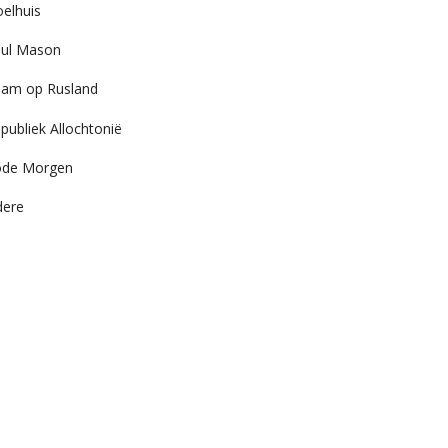
elhuis
ul Mason
am op Rusland
publiek Allochtonië
ode Morgen
dere