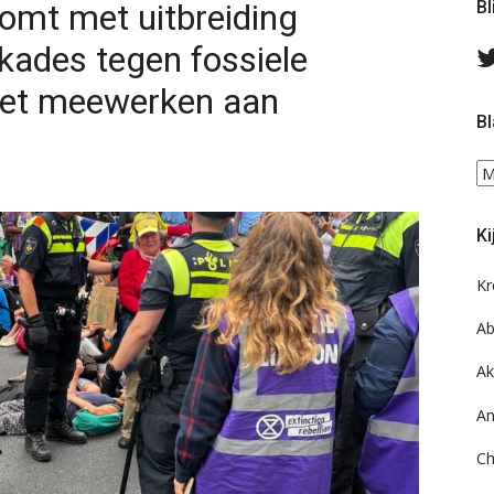
komt met uitbreiding
Bl
kkades tegen fossiele
niet meewerken aan
Bl
Bl
ee
do
Ki
on
ar
Kr
Ab
Ak
An
Ch