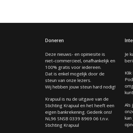
Doneren
Inte
Deze nieuws- en opiniesite is
Je k
niet-commercieel, onafhankelijk en
beri
100% gratis voor iedereen.
Klik
Dat is enkel mogelijk door de
Pod
steun van onze lezers.
omg
Wij hebben jouw steun hard nodig!
kunt
Krapuul is nu de uitgave van de
Als
Stichting Krapuul en het heeft een
onze
eigen bankrekening. Gedenk ons!
kan
NL96 SNSB 0339 8969 06 t.n.v.
opn
Stichting Krapuul