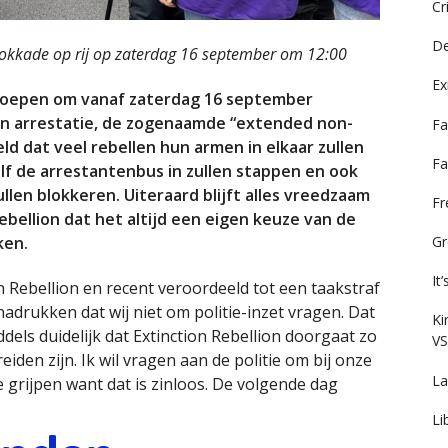
Cr
De
lokkade op rij op zaterdag 16 september om 12:00
Ex
oproepen om vanaf zaterdag 16 september
n arrestatie, de zogenaamde “extended non-
Fa
ld dat veel rebellen hun armen in elkaar zullen
Fa
elf de arrestantenbus in zullen stappen en ook
llen blokkeren. Uiteraard blijft alles vreedzaam
F
bellion dat het altijd een eigen keuze van de
ken.
Gr
It
 Rebellion en recent veroordeeld tot een taakstraf
nadrukken dat wij niet om politie-inzet vragen. Dat
Ki
iddels duidelijk dat Extinction Rebellion doorgaat zo
VS
eiden zijn. Ik wil vragen aan de politie om bij onze
La
 grijpen want dat is zinloos. De volgende dag
Li