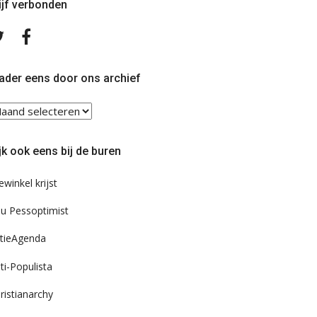
ijf verbonden
Volg
Volg
ons
ons
op
op
Twitter
Facebook
ader eens door ons archief
ader
ns
or
jk ook eens bij de buren
s
chief
ewinkel krijst
u Pessoptimist
tieAgenda
ti-Populista
ristianarchy