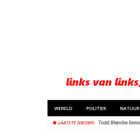
Naar
de
inhoud
springen
WERELD
POLITIEK
NATUUR 
LAATSTE NIEUWS:
Todd Blanche beno