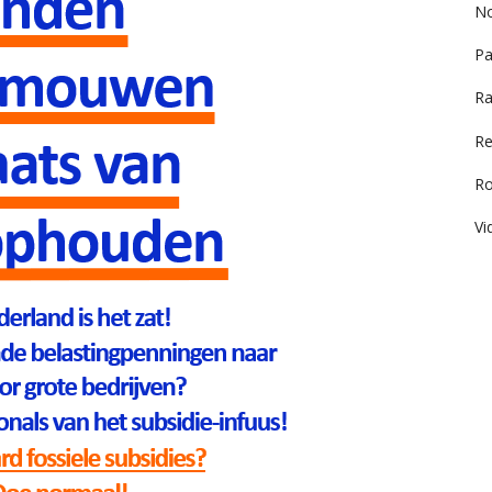
No
Pa
Ra
Re
R
Vi