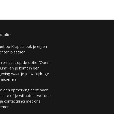
ractie
unt op Krapuul ook je eigen
chten plaatsen.
 hiernaast op de optie “Open
ium” en je komt in een
eving waar je jouw bijdrage
 indienen.
 je een opmerking hebt over
 site of je wil auteur worden
 je
contact
(link) met ons
emen