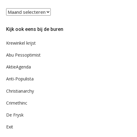
Blader
eens
door
Kijk ook eens bij de buren
ons
archief
Krewinkel krijst
Abu Pessoptimist
AktieAgenda
Anti-Populista
Christianarchy
Crimethinc
De Frysk
Exit