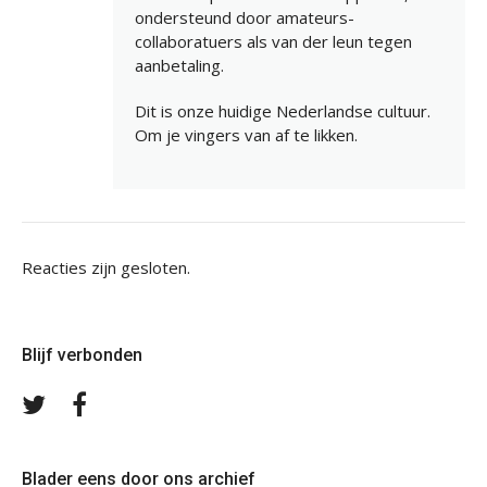
ondersteund door amateurs-
collaboratuers als van der leun tegen
aanbetaling.
Dit is onze huidige Nederlandse cultuur.
Om je vingers van af te likken.
Reacties zijn gesloten.
Blijf verbonden
Volg
Volg
ons
ons
op
op
Twitter
Facebook
Blader eens door ons archief