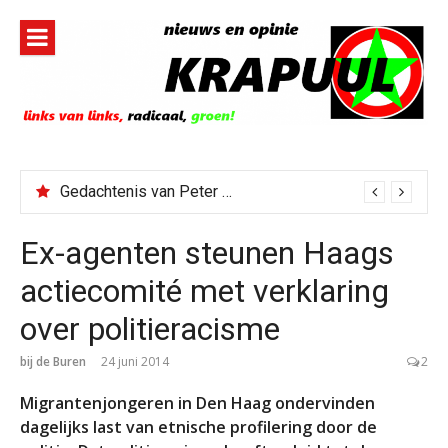
Naar
de
inhoud
springen
Gedachtenis van Peter Faber
Ex-agenten steunen Haags
actiecomité met verklaring
over politieracisme
bij de Buren
24 juni 2014
2
Migrantenjongeren in Den Haag ondervinden
dagelijks last van etnische profilering door de