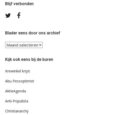
Blijf verbonden
Volg
Volg
ons
ons
op
op
Twitter
Facebook
Blader eens door ons archief
Blader
eens
door
Kijk ook eens bij de buren
ons
archief
Krewinkel krijst
Abu Pessoptimist
AktieAgenda
Anti-Populista
Christianarchy