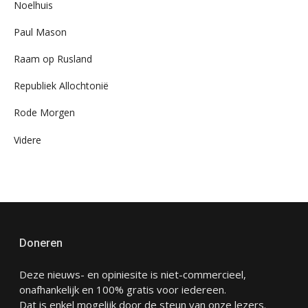
Noelhuis
Paul Mason
Raam op Rusland
Republiek Allochtonië
Rode Morgen
Videre
Doneren
Deze nieuws- en opiniesite is niet-commercieel,
onafhankelijk en 100% gratis voor iedereen.
Dat is enkel mogelijk door de steun van onze lezers.