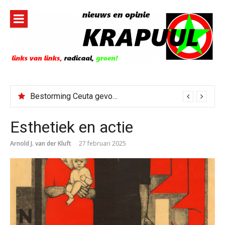
Naar
de
inhoud
springen
Bestorming Ceuta gevolg van op sociale media verspreide hoax?
Esthetiek en actie
Arnold J. van der Kluft
27 februari 2025