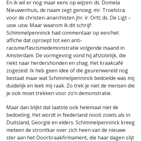
En ik wil er nog maar eens op wijzen: ds. Domela
Nieuwenhuis, de naam zegt genoeg; mr. Troelstra;
voor de christen-anarchisten jhr. ir. Ortt; ds. De Ligt –
usw. usw. Maar waarom ik dit schrijf:
Schimmelpenninck had commentaar op een/het
affiche dat oproept tot een anti-
racisme/fascismedemonstratie volgende maand in
Amsterdam. De vormgeving vond hij afstotelijk, die
riekt naar herdershonden en shag. Het kraakcafé
zogezeid. Ik heb geen idee of die geurenwereld nog
bestaat maar wat Schimmelpenninck bedoelde was mij
duidelijk en leek mij raak. Zo trek je niet de mensen die
je ook moet trekken voor zo’n demonstratie.
Maar dan blijkt dat laatste ook helemaal niet de
bedoeling. Het wordt in Nederland nooit zoiets als in
Duitsland, Georgië en elders. Schimmelpenninck kreeg
meteen de strontkar over zich heen van de nieuwe
ster aan het Doorbraakfirmament, die haar dagen slijt