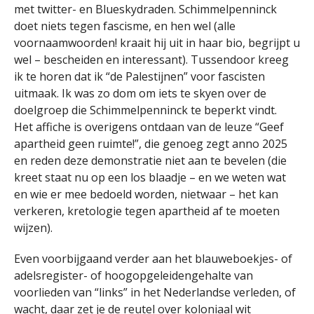
met twitter- en Blueskydraden. Schimmelpenninck
doet niets tegen fascisme, en hen wel (alle
voornaamwoorden! kraait hij uit in haar bio, begrijpt u
wel – bescheiden en interessant). Tussendoor kreeg
ik te horen dat ik “de Palestijnen” voor fascisten
uitmaak. Ik was zo dom om iets te skyen over de
doelgroep die Schimmelpenninck te beperkt vindt.
Het affiche is overigens ontdaan van de leuze “Geef
apartheid geen ruimte!”, die genoeg zegt anno 2025
en reden deze demonstratie niet aan te bevelen (die
kreet staat nu op een los blaadje – en we weten wat
en wie er mee bedoeld worden, nietwaar – het kan
verkeren, kretologie tegen apartheid af te moeten
wijzen).
Even voorbijgaand verder aan het blauweboekjes- of
adelsregister- of hoogopgeleidengehalte van
voorlieden van “links” in het Nederlandse verleden, of
wacht, daar zet je de reutel over koloniaal wit