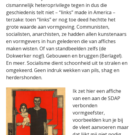
cismannelijk heteroprivilege tegen in dus die
geschiedenis telt niet – “links” made in America –
terzake: toen “links” er nog toe deed hechtte het
grote waarde aan vormgeving. Communisten,
socialisten, anarchisten, ze hadden allen kunstenaars
en vormgevers in hun gelederen die van affiches
maken wisten. Of van standbeelden zelfs (de
Dokwerker nog!). Gebouwen en bruggen (Berlage!).
En meer. Socialisme dient schoonheid uit te stralen en
omgekeerd. Geen indruk wekken van pils, shag en
herdershonden.
Ik zet hier een affiche
van een aan de SDAP
verbonden
vormgeefster,
voorbeelden kun je bij
de vleet aanvoeren maar
dat lijkt mij niet nodig.