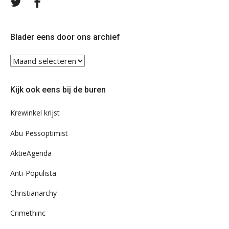
Volg
Volg
ons
ons
op
op
Twitter
Facebook
Blader eens door ons archief
Blader
eens
door
Kijk ook eens bij de buren
ons
archief
Krewinkel krijst
Abu Pessoptimist
AktieAgenda
Anti-Populista
Christianarchy
Crimethinc