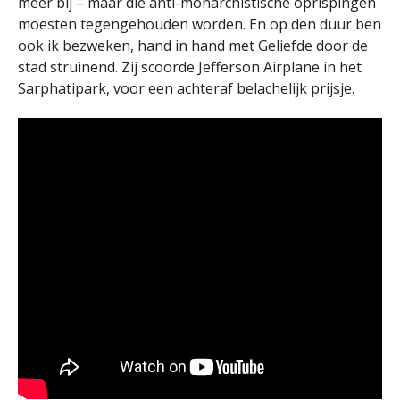
meer bij – maar die anti-monarchistische oprispingen
moesten tegengehouden worden. En op den duur ben
ook ik bezweken, hand in hand met Geliefde door de
stad struinend. Zij scoorde Jefferson Airplane in het
Sarphatipark, voor een achteraf belachelijk prijsje.