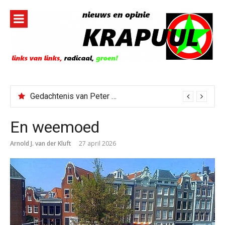
Naar
de
inhoud
springen
Gedachtenis van Peter Faber
Todd Blanche benoemd tot Attorney General
En weemoed
Arnold J. van der Kluft
27 april 2026