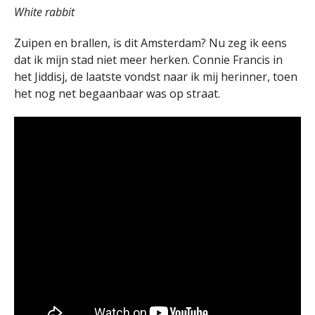
White rabbit
Zuipen en brallen, is dit Amsterdam? Nu zeg ik eens
dat ik mijn stad niet meer herken. Connie Francis in
het Jiddisj, de laatste vondst naar ik mij herinner, toen
het nog net begaanbaar was op straat.