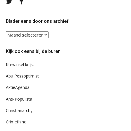
Volg
Volg
ons
ons
op
op
Twitter
Facebook
Blader eens door ons archief
Blader
eens
door
Kijk ook eens bij de buren
ons
archief
Krewinkel krijst
Abu Pessoptimist
AktieAgenda
Anti-Populista
Christianarchy
Crimethinc