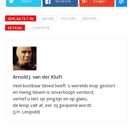
Twitter
Facebook
Google+
GEPLAATST IN
NIEUWS
POLITIEK
VERVOER
GETAGD
CORRUPTIE
Arnold J. van der Kluft
Veel kostbaar bloed heeft 's werelds loop gestort
en menig bloem is onverhoopt verdord;
verhef u niet op jongzijn en op glans,
de knop valt af, eer zij geopend wordt.
(J.H. Leopold)