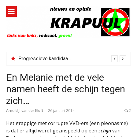
Naar
de
inhoud
springen
Progressieve kandidaat El-Sayed senaatskandidaat Michigan
En Melanie met de vele
namen heeft de schijn tegen
zich…
Arnold J. van der Kluft
26 januari 2014
2
Het grappige met corrupte VVD-ers (een pleonasme)
is dat er altijd wordt gezinspeeld op een
schijn
van