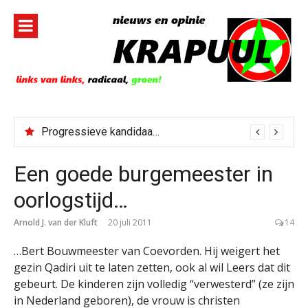
Naar
de
inhoud
springen
Progressieve kandidaat El-Sayed senaatskandidaat Michigan
Bestorming Ceuta gevolg van op sociale media verspreide hoax?
Een goede burgemeester in
oorlogstijd…
Arnold J. van der Kluft
20 juli 2011
14
…Bert Bouwmeester van Coevorden. Hij weigert het
gezin Qadiri uit te laten zetten, ook al wil Leers dat dit
gebeurt. De kinderen zijn volledig “verwesterd” (ze zijn
in Nederland geboren), de vrouw is christen