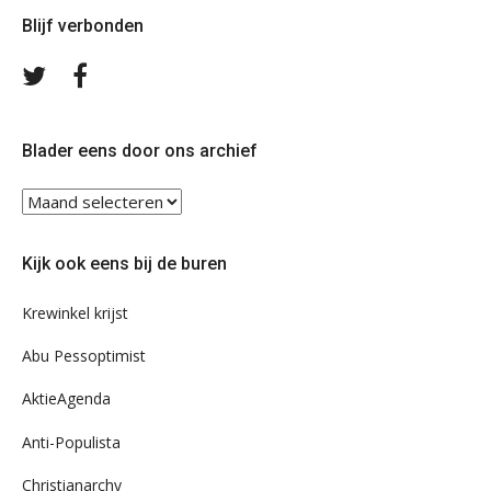
Blijf verbonden
Volg
Volg
ons
ons
op
op
Twitter
Facebook
Blader eens door ons archief
Blader
eens
door
Kijk ook eens bij de buren
ons
archief
Krewinkel krijst
Abu Pessoptimist
AktieAgenda
Anti-Populista
Christianarchy