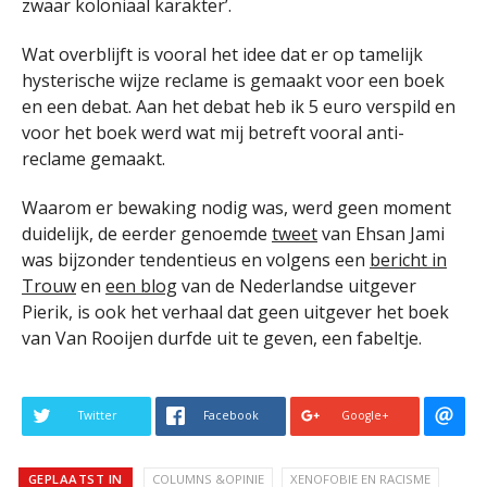
zwaar koloniaal karakter’.
Wat overblijft is vooral het idee dat er op tamelijk
hysterische wijze reclame is gemaakt voor een boek
en een debat. Aan het debat heb ik 5 euro verspild en
voor het boek werd wat mij betreft vooral anti-
reclame gemaakt.
Waarom er bewaking nodig was, werd geen moment
duidelijk, de eerder genoemde
tweet
van Ehsan Jami
was bijzonder tendentieus en volgens een
bericht in
Trouw
en
een blog
van de Nederlandse uitgever
Pierik, is ook het verhaal dat geen uitgever het boek
van Van Rooijen durfde uit te geven, een fabeltje.
Twitter
Facebook
Google+
GEPLAATST IN
COLUMNS &OPINIE
XENOFOBIE EN RACISME