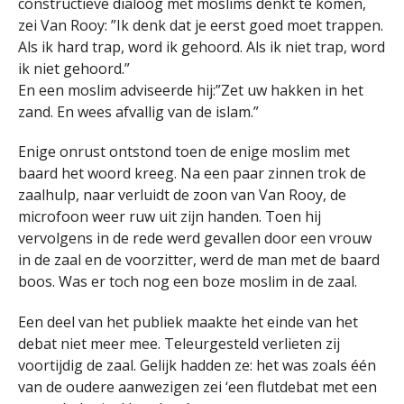
constructieve dialoog met moslims denkt te komen,
zei Van Rooy: ”Ik denk dat je eerst goed moet trappen.
Als ik hard trap, word ik gehoord. Als ik niet trap, word
ik niet gehoord.”
En een moslim adviseerde hij:”Zet uw hakken in het
zand. En wees afvallig van de islam.”
Enige onrust ontstond toen de enige moslim met
baard het woord kreeg. Na een paar zinnen trok de
zaalhulp, naar verluidt de zoon van Van Rooy, de
microfoon weer ruw uit zijn handen. Toen hij
vervolgens in de rede werd gevallen door een vrouw
in de zaal en de voorzitter, werd de man met de baard
boos. Was er toch nog een boze moslim in de zaal.
Een deel van het publiek maakte het einde van het
debat niet meer mee. Teleurgesteld verlieten zij
voortijdig de zaal. Gelijk hadden ze: het was zoals één
van de oudere aanwezigen zei ‘een flutdebat met een