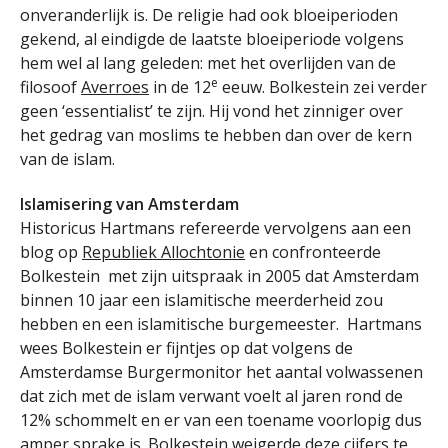
onveranderlijk is. De religie had ook bloeiperioden
gekend, al eindigde de laatste bloeiperiode volgens
hem wel al lang geleden: met het overlijden van de
e
filosoof
Averroes
in de 12
eeuw. Bolkestein zei verder
geen ‘essentialist’ te zijn. Hij vond het zinniger over
het gedrag van moslims te hebben dan over de kern
van de islam.
Islamisering van Amsterdam
Historicus Hartmans refereerde vervolgens aan een
blog op
Republiek Allochtonie
en confronteerde
Bolkestein met zijn uitspraak in 2005 dat Amsterdam
binnen 10 jaar een islamitische meerderheid zou
hebben en een islamitische burgemeester. Hartmans
wees Bolkestein er fijntjes op dat volgens de
Amsterdamse Burgermonitor het aantal volwassenen
dat zich met de islam verwant voelt al jaren rond de
12% schommelt en er van een toename voorlopig dus
amper sprake is. Bolkestein weigerde deze cijfers te