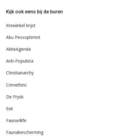
eens
door
Kijk ook eens bij de buren
ons
archief
Krewinkel krijst
Abu Pessoptimist
AktieAgenda
Anti-Populista
Christianarchy
Crimethinc
De Frysk
Exit
Fauna4life
Faunabescherming