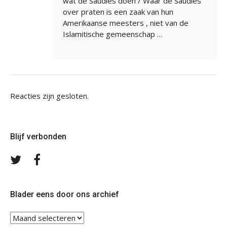
wat de Saudies doen / Waar de Saudies
over praten is een zaak van hun
Amerikaanse meesters , niet van de
Islamitische gemeenschap …
Reacties zijn gesloten.
Blijf verbonden
Volg
Volg
ons
ons
op
op
Twitter
Facebook
Blader eens door ons archief
Blader