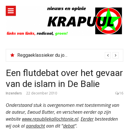
Naar
de
inhoud
springen
Reggaeklassieker du jour: Revolution
Een flutdebat over het gevaar
van de islam in De Balie
Inzenders
22 december 2010
16
Onderstaand stuk is overgenomen met toestemming van
de auteur, Ewoud Butter, en verscheen eerder op zijn
website
www.republiekallochtonie.nl
.
Eerder
besteedden
wij ook al
aandacht
aan dit “
debat
“.