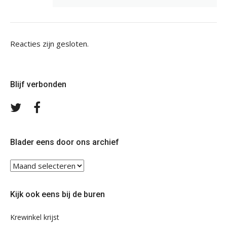
Reacties zijn gesloten.
Blijf verbonden
Volg
Volg
ons
ons
op
op
Twitter
Facebook
Blader eens door ons archief
Blader
eens
door
Kijk ook eens bij de buren
ons
archief
Krewinkel krijst