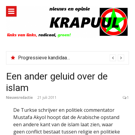
Naar
de
inhoud
springen
Progressieve kandidaat El-Sayed senaatskandidaat Michigan
Een ander geluid over de
islam
Nieuwsredactie
21 juli 2011
1
De Turkse schrijver en politiek commentator
Mustafa Akyol hoopt dat de Arabische opstand
een andere kant van de islam laat zien, waar
geen conflict bestaat tussen religie en politieke