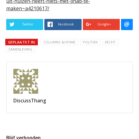
uit-huizen-heeft-niets-met-jihad-te-
maken~a4210617/
Twitter
Facebook
Google+
GEPLAATST IN
COLUMNS &OPINIE
POLITIEK
RECHT
SAMENLEVING
DiscussThang
Blijf verbonden