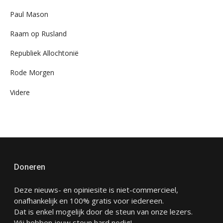
Paul Mason
Raam op Rusland
Republiek Allochtonië
Rode Morgen
Videre
Doneren
Deze nieuws- en opiniesite is niet-commercieel,
onafhankelijk en 100% gratis voor iedereen.
Dat is enkel mogelijk door de steun van onze lezers.
Wij hebben jouw steun hard nodig!