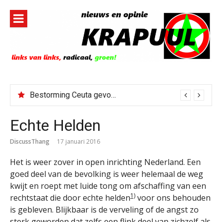
Naar
de
inhoud
springen
Bestorming Ceuta gevolg van op sociale media verspreide hoax?
Echte Helden
DiscussThang
17 januari 2016
Het is weer zover in open inrichting Nederland. Een
goed deel van de bevolking is weer helemaal de weg
kwijt en roept met luide tong om afschaffing van een
1)
rechtstaat die door echte helden
voor ons behouden
is gebleven. Blijkbaar is de verveling of de angst zo
sterk geworden dat zelfs een flink deel van zichzelf als