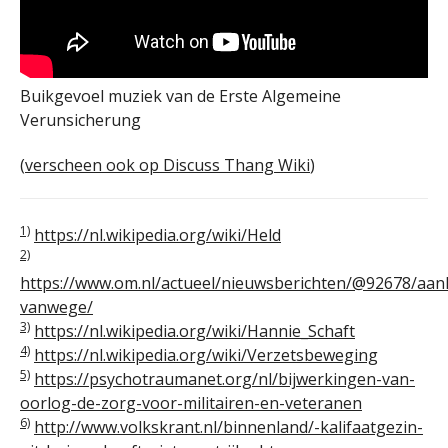
Buikgevoel muziek van de Erste Algemeine
Verunsicherung
(
verscheen ook op Discuss Thang Wiki
)
1)
https://nl.wikipedia.org/wiki/Held
2)
https://www.om.nl/actueel/nieuwsberichten/@92678/aa
vanwege/
3)
https://nl.wikipedia.org/wiki/Hannie_Schaft
4)
https://nl.wikipedia.org/wiki/Verzetsbeweging
5)
https://psychotraumanet.org/nl/bijwerkingen-van-
oorlog-de-zorg-voor-militairen-en-veteranen
6)
http://www.volkskrant.nl/binnenland/-kalifaatgezin-