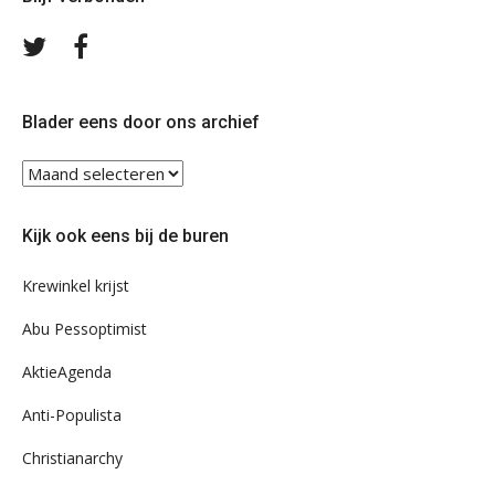
Volg
Volg
ons
ons
op
op
Twitter
Facebook
Blader eens door ons archief
Blader
eens
door
Kijk ook eens bij de buren
ons
archief
Krewinkel krijst
Abu Pessoptimist
AktieAgenda
Anti-Populista
Christianarchy