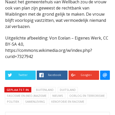
Naast het gemeentehuis van Wellbach zou de vrouw
ook van plan zijn geweest de rechtbank van
Waiblingen met de grond gelijk te maken. De vrouw
blijft voorlopig vastzitten, wat vermoedelijk niemand
zal verbazen.
Uitgelichte afbeelding: Von Ecelan – Eigenes Werk, CC
BY-SA 4.0,
https://commons.wikimedia.org/w/index.php?
curid=7327942
Twitter
Facebook
Google+
GEPLAATST IN
BUITENLAND
DUITSLAND
FASCISME EN (NEO-)NAZISME
NIEUWS
OORLOG EN TERRORISME
POLITIEK
SAMENLEVING
XENOFOBIE EN RACISME