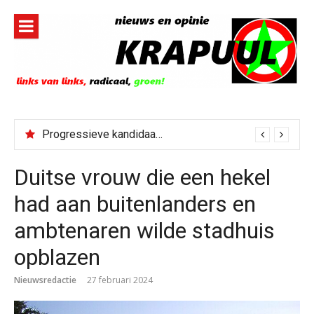
Naar
de
inhoud
springen
Progressieve kandidaat El-Sayed senaatskandidaat Michigan
Duitse vrouw die een hekel
had aan buitenlanders en
ambtenaren wilde stadhuis
opblazen
Nieuwsredactie
27 februari 2024