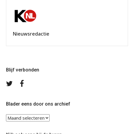
Nieuwsredactie
Blijf verbonden
Volg
Volg
ons
ons
op
op
Twitter
Facebook
Blader eens door ons archief
Blader
eens
door