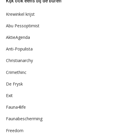
Kijk ook eens bij de buren
ons
archief
Krewinkel krijst
Abu Pessoptimist
AktieAgenda
Anti-Populista
Christianarchy
Crimethinc
De Frysk
Exit
Fauna4life
Faunabescherming
Freedom